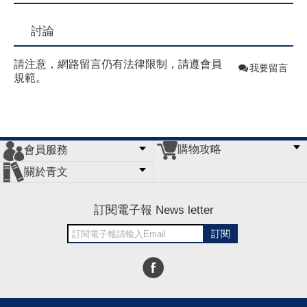
討論
請注意，網路留言仍有法律限制，請遵會員
我要留言
規範。
購物攻略
會員服務
常見問題
購物說明
訂單查詢
門市據點
關於青文
會員辦法
客服信箱
隱私條款
網站導覽
公司簡介
最新消息
版權聲明
訂閱電子報 News letter
訂閱