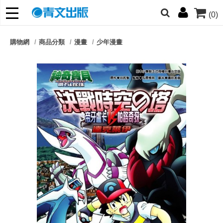
(0)
網的朋友們，提高警覺！
購物網
商品分類
漫畫
少年漫畫
哆啦
柯南
寶可夢
迷宮飯
我推