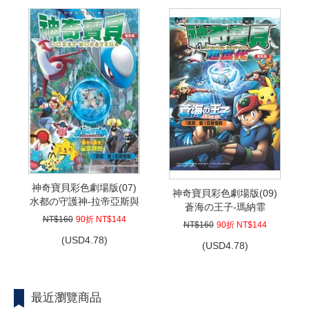
神奇寶貝彩色劇場版(07)
神奇寶貝彩色劇場版(09)
水都の守護神-拉帝亞斯與
蒼海の王子-瑪納霏
拉帝歐斯
NT$160
90折 NT$144
NT$160
90折 NT$144
(
USD
4.78)
(
USD
4.78)
最近瀏覽商品