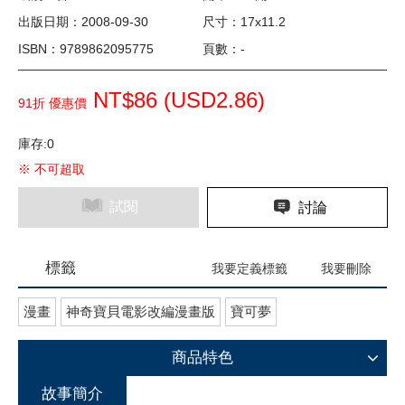
出版日期：2008-09-30
尺寸：17x11.2
ISBN：9789862095775
頁數：-
NT$86 (
USD
2.86)
91折 優惠價
庫存:0
※ 不可超取
試閱
討論
標籤
我要定義標籤
我要刪除
漫畫
神奇寶貝電影改編漫畫版
寶可夢
商品特色
故事簡介