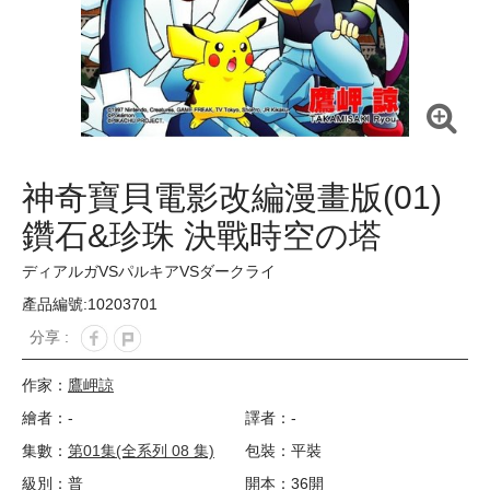
神奇寶貝電影改編漫畫版(01)
鑽石&珍珠 決戰時空の塔
ディアルガVSパルキアVSダークライ
產品編號:10203701
分享 :
作家：
鷹岬諒
繪者：-
譯者：-
集數：
第01集(全系列 08 集)
包裝：平裝
級別：普
開本：36開