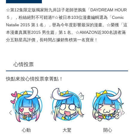
☆第12集限定版獨家附九井諒子老師塗鴉集「DAYDREAM HOUR
５」，粉絲絕對不可錯過!!☆被日本103位漫畫編輯選為「Comic
Natalie 2015 第１名」，譽為今年度影響最深的漫畫。☆榮獲「這
本漫畫真厲害2015 男生篇」第１名。☆AMAZON近300名讀者滿
分五顆星高評價，長時間占據銷售榜第一名寶座！
心情投票
快點來按心情投票拿菁點！
prev
next
心動
大驚
開心