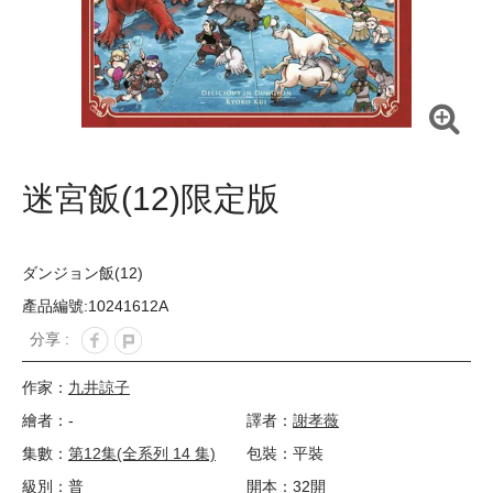
迷宮飯(12)限定版
ダンジョン飯(12)
產品編號:10241612A
分享 :
作家：
九井諒子
繪者：-
譯者：
謝孝薇
集數：
第12集(全系列 14 集)
包裝：平裝
級別：普
開本：32開