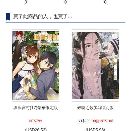
0
0
0
買了此商品的人，也買了...
堀與宮村(17)豪華限定版
破曉之歌(04)特別版
NT$799
NT$200
90折 NT$180
(
USD
26.53)
(
USD
5.98)