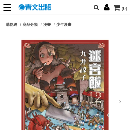
(0)
網的朋友們，提高警覺！
購物網
商品分類
漫畫
少年漫畫
哆啦
柯南
寶可夢
迷宮飯
我推
next