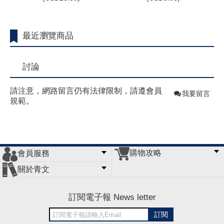
最近瀏覽商品
討論
請注意，網路留言仍有法律限制，請遵會員
我要留言
規範。
購物攻略
會員服務
常見問題
購物說明
訂單查詢
門市據點
關於青文
會員辦法
客服信箱
隱私條款
網站導覽
公司簡介
最新消息
版權聲明
訂閱電子報 News letter
訂閱