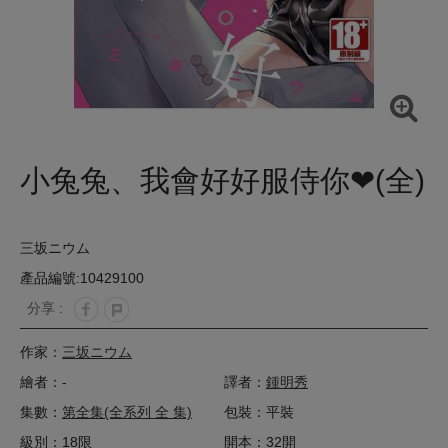
小兔兔、我會好好服侍你❤(全)
三坂ニウム
產品編號:10429100
分享 :
作家：
三坂ニウム
繪者：-
譯者：
鍾明秀
集數：
第全集(全系列 全 集)
包裝：平裝
級別：18限
開本：32開