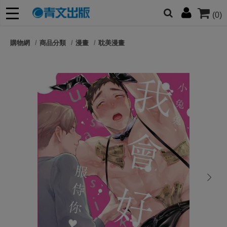
(0)
網的朋友們，提高警覺！
購物網
商品分類
漫畫
耽美漫畫
哆啦
柯南
寶可夢
迷宮飯
我推
next