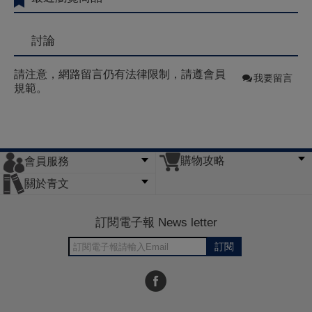
討論
請注意，網路留言仍有法律限制，請遵會員
我要留言
規範。
購物攻略
會員服務
常見問題
購物說明
訂單查詢
門市據點
關於青文
會員辦法
客服信箱
隱私條款
網站導覽
公司簡介
最新消息
版權聲明
訂閱電子報 News letter
訂閱