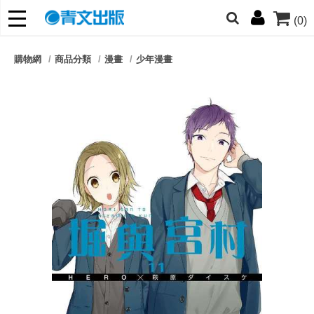
(0)
網的朋友們，提高警覺！
購物網
商品分類
漫畫
少年漫畫
哆啦
柯南
寶可夢
迷宮飯
我推