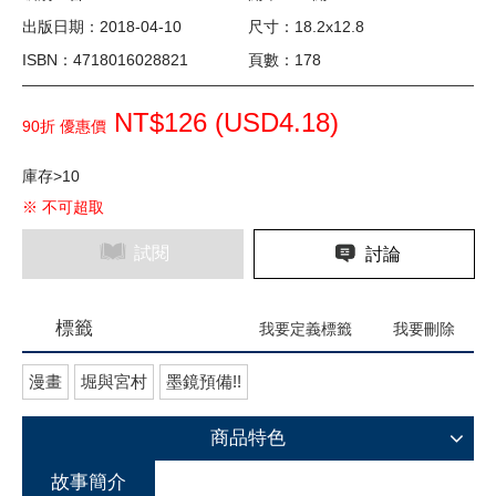
出版日期：2018-04-10
尺寸：18.2x12.8
ISBN：4718016028821
頁數：178
NT$126 (
USD
4.18)
90折 優惠價
庫存>10
※ 不可超取
試閱
討論
標籤
我要定義標籤
我要刪除
漫畫
堀與宮村
墨鏡預備!!
商品特色
故事簡介