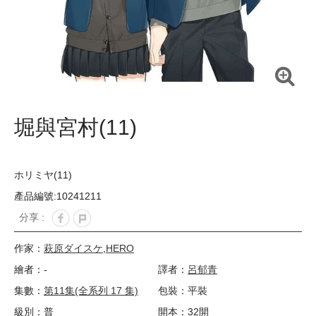
堀與宮村(11)
ホリミヤ(11)
產品編號:10241211
分享 :
作家：
萩原ダイスケ
,
HERO
繪者：-
譯者：
呂郁青
集數：
第11集(全系列 17 集)
包裝：平裝
級別：普
開本：32開