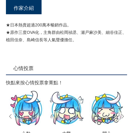
作家介紹
★日本熱賣超過200萬本暢銷作品。
★原作三度OVA化，主角群由松岡禎丞、瀬戸麻沙美、細谷佳正、
植田佳奈、島崎信長等人氣聲優擔任。
心情投票
快點來按心情投票拿菁點！
prev
next