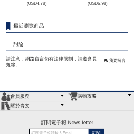
(
USD
4.78)
(
USD
5.98)
最近瀏覽商品
討論
請注意，網路留言仍有法律限制，請遵會員
我要留言
規範。
購物攻略
會員服務
常見問題
購物說明
訂單查詢
門市據點
關於青文
會員辦法
客服信箱
隱私條款
網站導覽
公司簡介
最新消息
版權聲明
訂閱電子報 News letter
訂閱