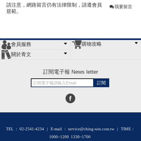
請注意，網路留言仍有法律限制，請遵會員
我要留言
規範。
購物攻略
會員服務
常見問題
購物說明
訂單查詢
門市據點
關於青文
會員辦法
客服信箱
隱私條款
網站導覽
公司簡介
最新消息
版權聲明
訂閱電子報 News letter
訂閱
TEL ： 02-2541-4234 | E-mail ： service@ching-win.com.tw | TIME：
1000~1200 1330~1700