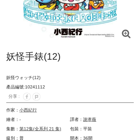
妖怪手錶(12)
妖怪ウォッチ(12)
產品編號:10241112
分享 :
作家：
小西紀行
繪者：-
譯者：
謝孝薇
集數：
第12集(全系列 21 集)
包裝：平裝
級別：普
開本：36開