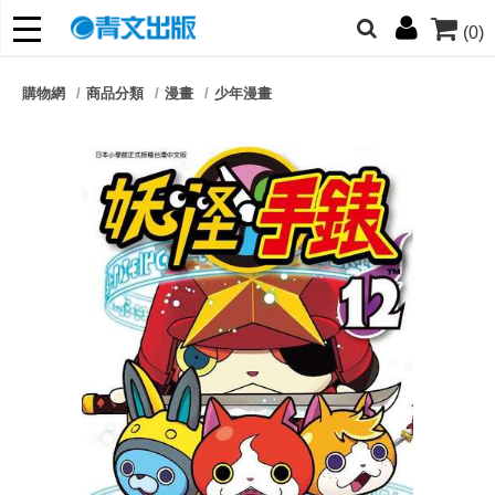
(0)
網的朋友們，提高警覺！
購物網
商品分類
漫畫
少年漫畫
哆啦
柯南
寶可夢
迷宮飯
我推