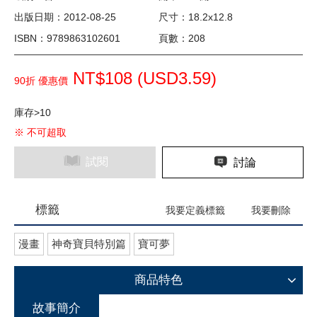
出版日期：2012-08-25
尺寸：18.2x12.8
ISBN：9789863102601
頁數：208
NT$108 (
USD
3.59)
90折 優惠價
庫存>10
※ 不可超取
試閱
討論
標籤
我要定義標籤
我要刪除
漫畫
神奇寶貝特別篇
寶可夢
商品特色
故事簡介