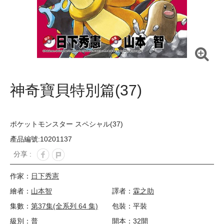
神奇寶貝特別篇(37)
ポケットモンスター スペシャル(37)
產品編號:10201137
分享 :
作家：
日下秀憲
繪者：
山本智
譯者：
霖之助
集數：
第37集(全系列 64 集)
包裝：平裝
級別：普
開本：32開