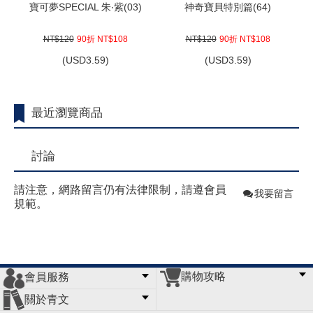
寶可夢SPECIAL 朱‧紫(03)
神奇寶貝特別篇(64)
NT$120
90折 NT$108
NT$120
90折 NT$108
(
USD
3.59)
(
USD
3.59)
最近瀏覽商品
討論
請注意，網路留言仍有法律限制，請遵會員
我要留言
規範。
購物攻略
會員服務
常見問題
購物說明
訂單查詢
門市據點
關於青文
會員辦法
客服信箱
隱私條款
網站導覽