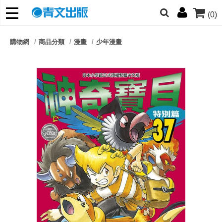
(0)
網的朋友們，提高警覺！
購物網
商品分類
漫畫
少年漫畫
哆啦
柯南
寶可夢
迷宮飯
我推