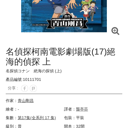
名偵探柯南電影劇場版(17)絕
海的偵探 上
名探偵コナン 絶海の探偵 (上)
產品編號:10111701
分享 :
作家：
青山剛昌
繪者：-
譯者：
龔亭芬
集數：
第17集(全系列 17 集)
包裝：平裝
級別：普
開本：32開