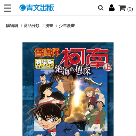
(0)
網的朋友們，提高警覺！
購物網
商品分類
漫畫
少年漫畫
哆啦
柯南
寶可夢
迷宮飯
我推