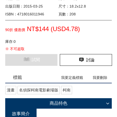
出版日期：2015-03-25
尺寸：18.2x12.8
ISBN：4718016011946
頁數：208
NT$144 (
USD
4.78)
90折 優惠價
庫存:0
※ 不可超取
試閱
討論
標籤
我要定義標籤
我要刪除
漫畫
名偵探柯南電影劇場版
柯南
商品特色
故事簡介