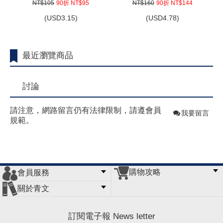
NT$105
90折 NT$95
NT$160
90折 NT$144
(
USD
3.15)
(
USD
4.78)
最近瀏覽商品
討論
請注意，網路留言仍有法律限制，請遵會員
我要留言
規範。
購物攻略
會員服務
常見問題
購物說明
訂單查詢
門市據點
關於青文
會員辦法
客服信箱
隱私條款
網站導覽
公司簡介
最新消息
版權聲明
訂閱電子報 News letter