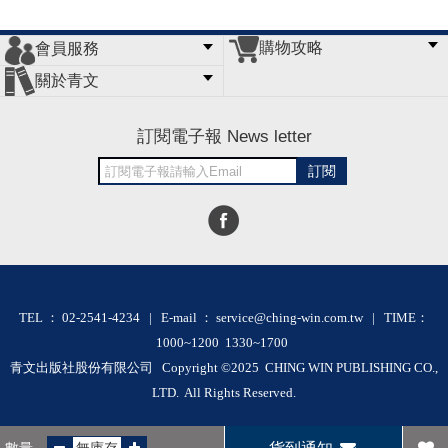
購物攻略
會員服務
常見問題
購物說明
訂單查詢
門市據點
關於青文
會員辦法
客服信箱
隱私條款
網站導覽
公司簡介
最新消息
版權聲明
訂閱電子報 News letter
訂閱
TEL ： 02-2541-4234 | E-mail ： service@ching-win.com.tw | TIME：
1000~1200 1330~1700
青文出版社股份有限公司 Copyright ©2025 CHING WIN PUBLISHING CO.,
LTD. All Rights Reserved.
RWD商城建置 尚峪資訊科技