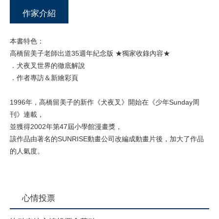
作家介紹
本書特色：
高橋留美子老師出道35週年紀念版 ★獨家收錄內容★
．犬夜叉世界的徹底解說
．作者專訪＆新繪彩頁
1996年，高橋留美子的新作《犬夜叉》開始在《少年Sunday周
刊》連載，
並獲得2002年第47屆小學館漫畫獎，
該作品由著名的SUNRISE動畫公司改編成動畫片後，加大了作品
的人氣度。
心情投票