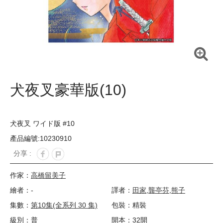
犬夜叉豪華版(10)
犬夜叉 ワイド版 #10
產品編號:10230910
分享 :
作家：
高橋留美子
繪者：-
譯者：
田家
,
龔亭芬
,
熊子
集數：
第10集(全系列 30 集)
包裝：精裝
級別：普
開本：32開