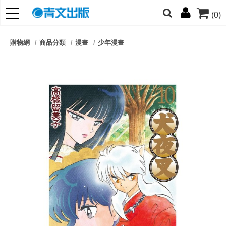
(0)
網的朋友們，提高警覺！
購物網
商品分類
漫畫
少年漫畫
哆啦
柯南
寶可夢
迷宮飯
我推