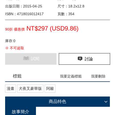
出版日期：2015-04-25
尺寸：18.2x12.8
ISBN：4718016012417
頁數：354
NT$297 (
USD
9.86)
90折 優惠價
庫存:0
※ 不可超取
試閱
討論
標籤
我要定義標籤
我要刪除
漫畫
犬夜叉豪華版
阿籬
商品特色
故事簡介