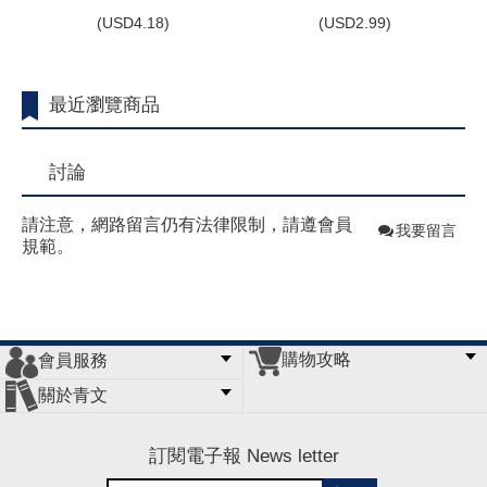
(
USD
4.18)
(
USD
2.99)
最近瀏覽商品
討論
請注意，網路留言仍有法律限制，請遵會員
我要留言
規範。
購物攻略
會員服務
常見問題
購物說明
訂單查詢
門市據點
關於青文
會員辦法
客服信箱
隱私條款
網站導覽
公司簡介
最新消息
版權聲明
訂閱電子報 News letter