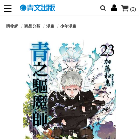
(0)
網的朋友們，提高警覺！
購物網
商品分類
漫畫
少年漫畫
哆啦
柯南
寶可夢
迷宮飯
我推