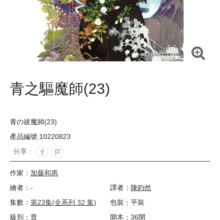
青之驅魔師(23)
青の祓魔師(23)
產品編號:10220823
分享 :
作家：
加藤和惠
繪者：-
譯者：
陳鈞然
集數：
第23集(全系列 32 集)
包裝：平裝
級別：普
開本：36開