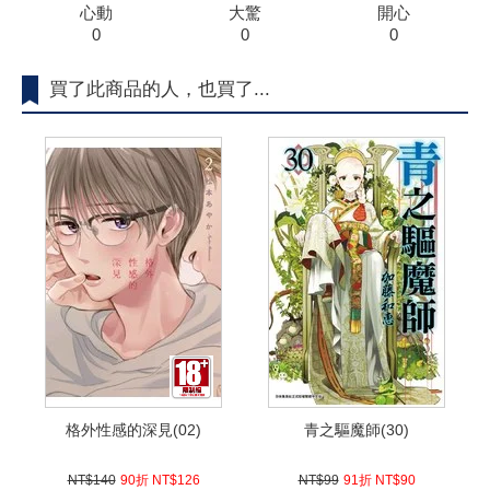
心動
大驚
開心
0
0
0
買了此商品的人，也買了...
格外性感的深見(02)
青之驅魔師(30)
NT$140
90折 NT$126
NT$99
91折 NT$90