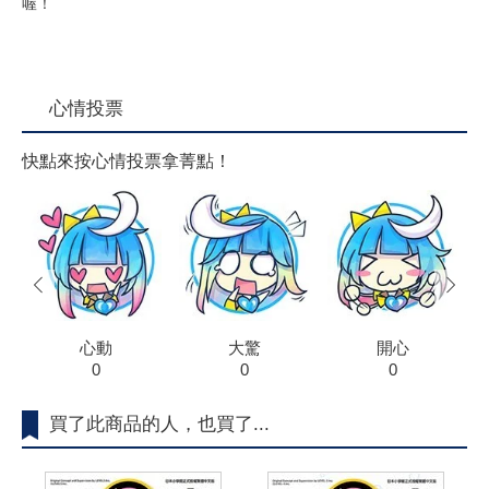
喔！
心情投票
快點來按心情投票拿菁點！
prev
next
心動
大驚
開心
0
0
0
買了此商品的人，也買了...