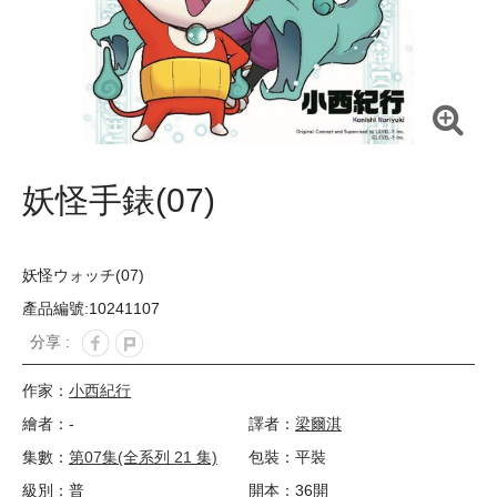
妖怪手錶(07)
妖怪ウォッチ(07)
產品編號:10241107
分享 :
作家：
小西紀行
繪者：-
譯者：
梁爾淇
集數：
第07集(全系列 21 集)
包裝：平裝
級別：普
開本：36開