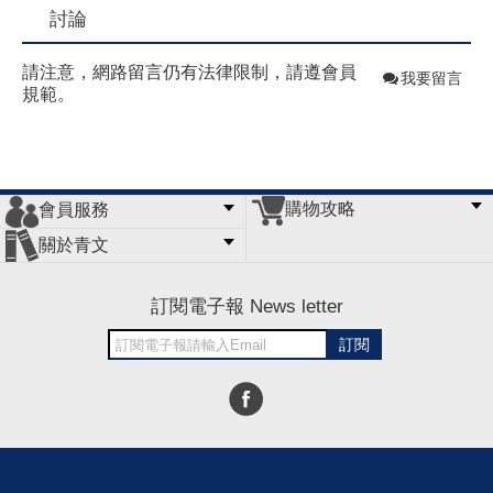
討論
請注意，網路留言仍有法律限制，請遵會員
我要留言
規範。
購物攻略
會員服務
常見問題
購物說明
訂單查詢
門市據點
關於青文
會員辦法
客服信箱
隱私條款
網站導覽
公司簡介
最新消息
版權聲明
訂閱電子報 News letter
訂閱