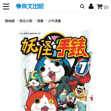
(0)
網的朋友們，提高警覺！
購物網
商品分類
漫畫
少年漫畫
哆啦
柯南
寶可夢
迷宮飯
我推