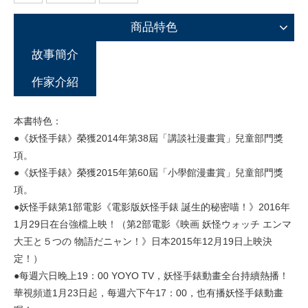
商品特色
故事簡介
作家介紹
本書特色：
●《妖怪手錶》榮獲2014年第38屆「講談社漫畫賞」兒童部門獎
項。
●《妖怪手錶》榮獲2015年第60屆「小學館漫畫賞」兒童部門獎
項。
●妖怪手錶第1部電影《電影版妖怪手錶 誕生的秘密喵！》2016年
1月29日在台強檔上映！（第2部電影《映画 妖怪ウォッチ エンマ
大王と５つの 物語だニャン！》日本2015年12月19日上映決
定！）
●每週六日晚上19：00 YOYO TV，妖怪手錶動畫全台持續熱播！
華視頻道1月23日起，每週六下午17：00，也有播妖怪手錶動畫