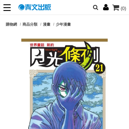
(0)
網的朋友們，提高警覺！
購物網
商品分類
漫畫
少年漫畫
哆啦
柯南
寶可夢
迷宮飯
我推