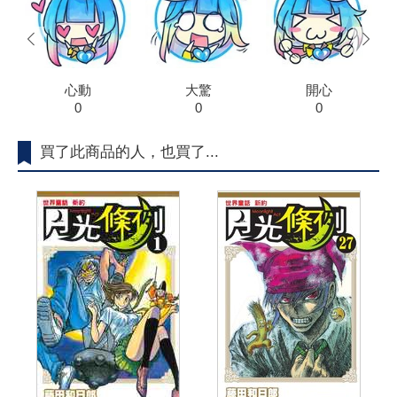
prev
next
心動
大驚
開心
0
0
0
買了此商品的人，也買了...