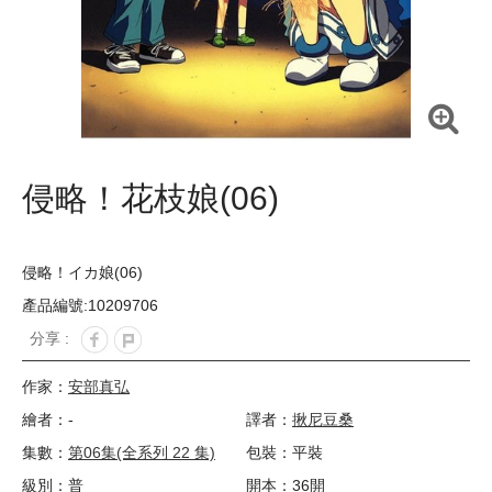
侵略！花枝娘(06)
侵略！イカ娘(06)
產品編號:10209706
分享 :
作家：
安部真弘
繪者：-
譯者：
揪尼豆桑
集數：
第06集(全系列 22 集)
包裝：平裝
級別：普
開本：36開