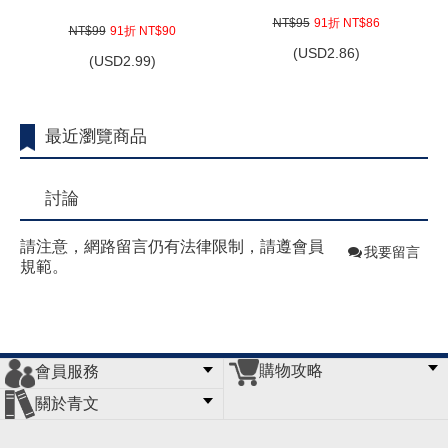
NT$95
91折 NT$86
NT$99
91折 NT$90
(
USD
2.86)
(
USD
2.99)
最近瀏覽商品
討論
請注意，網路留言仍有法律限制，請遵會員
我要留言
規範。
購物攻略
會員服務
常見問題
購物說明
訂單查詢
門市據點
關於青文
會員辦法
客服信箱
隱私條款
網站導覽
公司簡介
最新消息
版權聲明