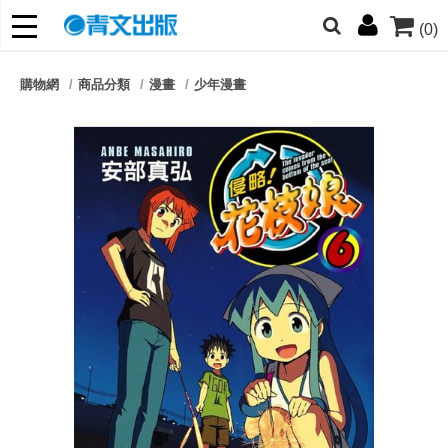
(0)
網的朋友們，提高警覺！
購物網
商品分類
漫畫
少年漫畫
哆啦
柯南
寶可夢
迷宮飯
我推