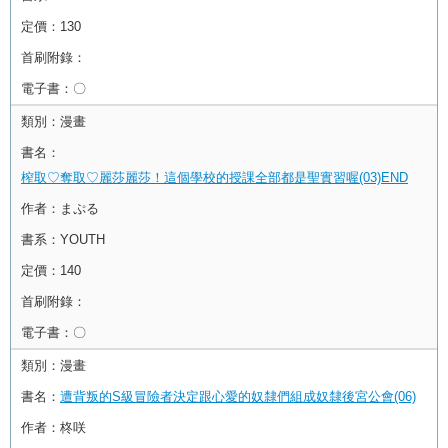
定價：
130
首刷附錄：
電子書：
〇
類別：
漫畫
書名：
榨取♡奪取♡麗莎麗莎！這個學校的授課全部都是聖實習喔(03)END
作者：
まぷる
書系：
YOUTH
定價：
140
首刷附錄：
電子書：
〇
類別：
漫畫
書名：
遭背叛的S級冒險者決定跟心愛的奴隸們組成奴隸後宮公會(06)
作者：
柊咲