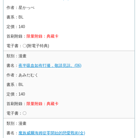
作者：
星かっぺ
書系：
BL
定價：
140
首刷附錄：
限量附錄：典藏卡
電子書：
〇(附電子特典)
類別：
漫畫
書名：
夜半吸血如有打擾，敬請見諒。(06)
作者：
あみだむく
書系：
BL
定價：
140
首刷附錄：
限量附錄：典藏卡
電子書：
〇
類別：
漫畫
書名：
魔族威爾海姆從零開始的戀愛戰術(全)