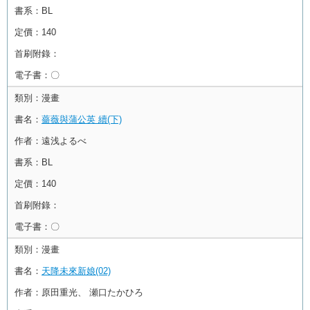
書系：
BL
定價：
140
首刷附錄：
電子書：
〇
類別：
漫畫
書名：
薔薇與蒲公英 續(下)
作者：
遠浅よるべ
書系：
BL
定價：
140
首刷附錄：
電子書：
〇
類別：
漫畫
書名：
天降未來新娘(02)
作者：
原田重光、 瀬口たかひろ