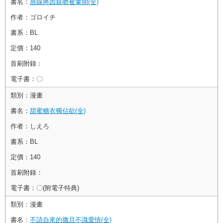
書名：
唇線將因親吻被暈開(全)
作者：
ゴロイチ
書系：
BL
定價：
140
首刷附錄：
電子書：
〇
類別：
漫畫
書名：
甜蜜糖衣獨佔欲(全)
作者：
しえろ
書系：
BL
定價：
140
首刷附錄：
電子書：
〇(附電子特典)
類別：
漫畫
書名：
不請自來的撒旦不識愛情(全)