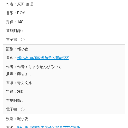
作者：
原田 絵理
書系：
BOY
定價：
140
首刷附錄：
電子書：
〇
類別：
輕小說
書名：
輕小說 自稱賢者弟子的賢者(22)
作者：
作者：りゅうせんひろつぐ
插畫：藤ちょこ
書系：
青文文庫
定價：
260
首刷附錄：
電子書：
〇
類別：
輕小說
書名：
輕小說 自稱賢者弟子的賢者(22)特別版