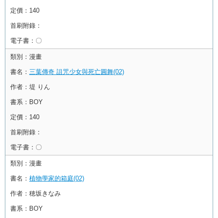
定價：
140
首刷附錄：
電子書：
〇
類別：
漫畫
書名：
三葉傳奇 詛咒少女與死亡圓舞(02)
作者：
堤 りん
書系：
BOY
定價：
140
首刷附錄：
電子書：
〇
類別：
漫畫
書名：
植物學家的箱庭(02)
作者：
穂坂きなみ
書系：
BOY