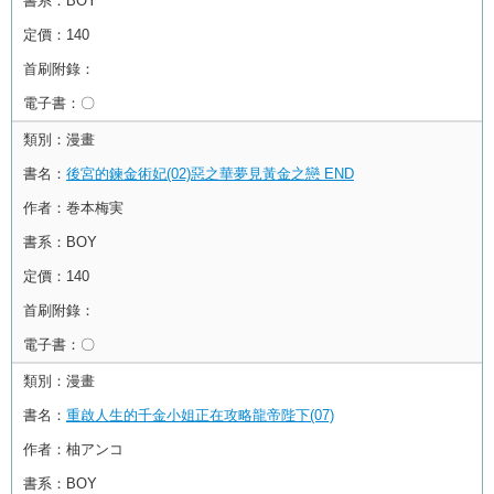
書系：
BOY
定價：
140
首刷附錄：
電子書：
〇
類別：
漫畫
書名：
後宮的鍊金術妃(02)惡之華夢見黃金之戀 END
作者：
巻本梅実
書系：
BOY
定價：
140
首刷附錄：
電子書：
〇
類別：
漫畫
書名：
重啟人生的千金小姐正在攻略龍帝陛下(07)
作者：
柚アンコ
書系：
BOY