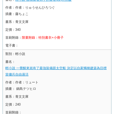
作者：
作者：りゅうせんひろつぐ
插畫：藤ちょこ
書系：
青文文庫
定價：
340
首刷附錄：
限量附錄：特別書衣+小冊子
電子書：
類別：
輕小說
書名：
輕小說 一覺醒來就有了最強裝備跟太空船 決定以自家獨棟建築為目標
當傭兵自由過活
作者：
作者：リュート
插畫： 鍋島テツヒロ
書系：
青文文庫
定價：
240
首刷附錄：