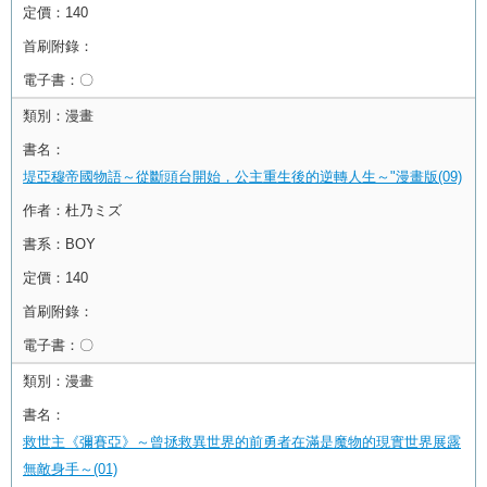
定價：
140
首刷附錄：
電子書：
〇
類別：
漫畫
書名：
堤亞穆帝國物語～從斷頭台開始，公主重生後的逆轉人生～"漫畫版(09)
作者：
杜乃ミズ
書系：
BOY
定價：
140
首刷附錄：
電子書：
〇
類別：
漫畫
書名：
救世主《彌賽亞》～曾拯救異世界的前勇者在滿是魔物的現實世界展露
無敵身手～(01)