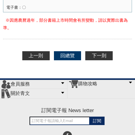
電子書：
〇
※因應農曆過年，部分書籍上市時間會有所變動，請以實際出書為
準。
上一則
回總覽
下一則
購物攻略
會員服務
常見問題
購物說明
訂單查詢
門市據點
關於青文
會員辦法
客服信箱
隱私條款
網站導覽
公司簡介
最新消息
版權聲明
訂閱電子報 News letter
訂閱