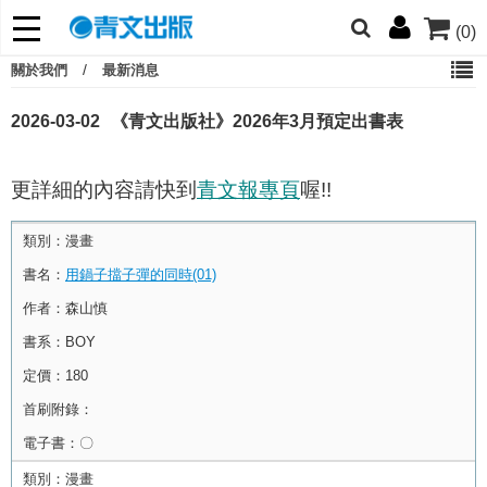
(0)
的朋友們，提高警覺！
/
關於我們
最新消息
哆啦
柯南
寶可夢
迷宮飯
我推
2026-03-02
《青文出版社》2026年3月預定出書表
更詳細的內容請快到
青文報專頁
喔!!
類別：
漫畫
書名：
用鍋子擋子彈的同時(01)
作者：
森山慎
書系：
BOY
定價：
180
首刷附錄：
電子書：
〇
類別：
漫畫