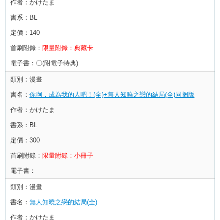
作者：
かけたま
書系：
BL
定價：
140
首刷附錄：
限量附錄：典藏卡
電子書：
〇(附電子特典)
類別：
漫畫
書名：
你啊，成為我的人吧！(全)+無人知曉之戀的結局(全)同捆版
作者：
かけたま
書系：
BL
定價：
300
首刷附錄：
限量附錄：小冊子
電子書：
類別：
漫畫
書名：
無人知曉之戀的結局(全)
作者：
かけたま