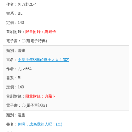
作者：
阿万野ユイ
書系：
BL
定價：
140
首刷附錄：
限量附錄：典藏卡
電子書：
〇(附電子特典)
類別：
漫畫
書名：
不良少年Ω屬於獸王大人！(02)
作者：
九マ564
書系：
BL
定價：
140
首刷附錄：
限量附錄：典藏卡
電子書：
〇(電子單話版)
類別：
漫畫
書名：
你啊，成為我的人吧！(全)