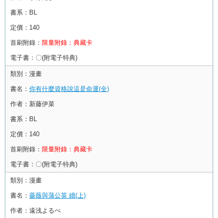
書系：
BL
定價：
140
首刷附錄：
限量附錄：典藏卡
電子書：
〇(附電子特典)
類別：
漫畫
書名：
你有什麼資格說這是命運(全)
作者：
新藤伊菜
書系：
BL
定價：
140
首刷附錄：
限量附錄：典藏卡
電子書：
〇(附電子特典)
類別：
漫畫
書名：
薔薇與蒲公英 續(上)
作者：
遠浅よるべ