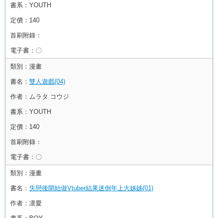
書系：
YOUTH
定價：
140
首刷附錄：
電子書：
〇
類別：
漫畫
書名：
雙人遊戲(04)
作者：
ムラタ コウジ
書系：
YOUTH
定價：
140
首刷附錄：
電子書：
〇
類別：
漫畫
書名：
失戀後開始做Vtuber結果迷倒年上大姊姊(01)
作者：
凛愛