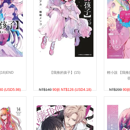
16)END
【我推的孩子】(15)
輕小說 【我
80 (
USD
5.98)
NT$140
90折 NT$
126 (
USD
4.18)
NT$200
90折