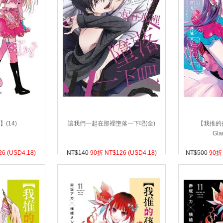
(14)
讓我們一起在那裡墮落一下吧(全)
【我推的孩
Gla
26 (
USD
4.18)
NT$140
90折 NT$
126 (
USD
4.18)
NT$500
90折