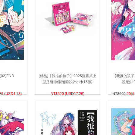
02)END
(精品)【我推的孩子】2025漫畫桌上
【我推的孩子
型月曆(特製附錄設計小卡15張)
設定集 F
26 (
USD
4.18)
NT$
520 (
USD
17.26)
NT$600
90折