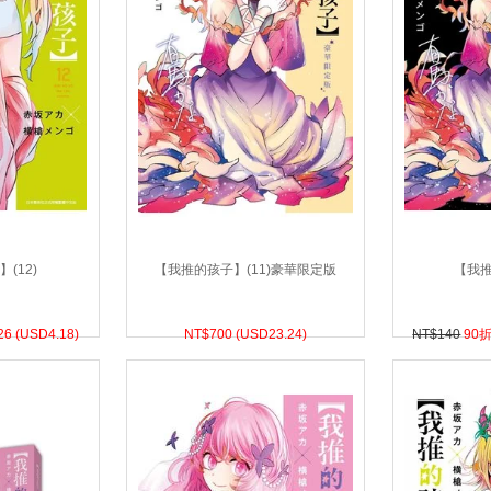
(12)
【我推的孩子】(11)豪華限定版
【我推
26 (
USD
4.18)
NT$
700 (
USD
23.24)
NT$140
90折