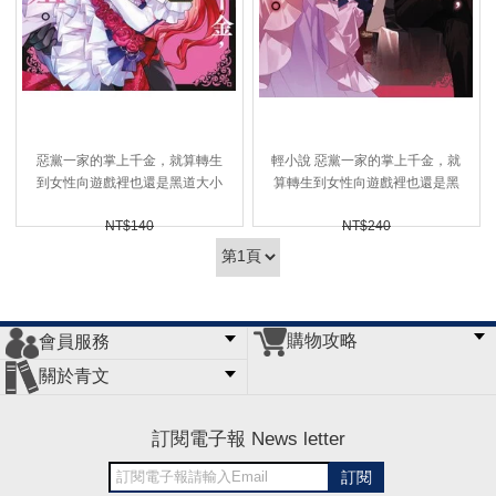
惡黨一家的掌上千金，就算轉生
輕小說 惡黨一家的掌上千金，就
到女性向遊戲裡也還是黑道大小
算轉生到女性向遊戲裡也還是黑
姐。@COMIC(01)～最高等級的
道大小姐。(01)～最高等級的反
NT$140
NT$240
反派大人，我不需要你的溺愛！
派大人，我不需要你的溺愛！～
90折 NT$
126 (
USD
4.18)
90折 NT$
216 (
USD
7.17)
～
購物攻略
會員服務
常見問題
購物說明
訂單查詢
門市據點
關於青文
會員辦法
客服信箱
隱私條款
網站導覽
公司簡介
最新消息
版權聲明
訂閱電子報 News letter
訂閱