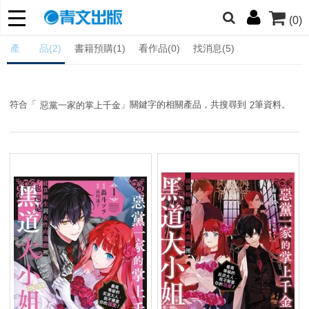
(0)
網的朋友們，提高警覺！
產 品(2)
書籍預購(1)
看作品(0)
找消息(5)
哆啦
柯南
寶可夢
迷宮飯
我推
符合「
」關鍵字的相關產品，共搜尋到
筆資料。
惡黨一家的掌上千金
2