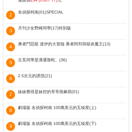
優惠價
234 (
7.77)
元
USD
名偵探柯南(01)SPECIAL
2
作者:青山剛昌
月刊少女野崎同學(17)特別版
3
優惠價
126 (
4.18)
元
USD
作者:椿泉
勇者鬥惡龍 達伊的大冒險 勇者阿邦與獄炎魔王(13)
4
優惠價
126 (
4.18)
元
USD
作者:三条陸
古見同學是溝通魯蛇。(36)
5
優惠價
108 (
3.59)
元
USD
作者:ODA TOMOHITO
2.5次元的誘惑(21)
6
優惠價
95 (
3.15)
元
USD
作者:橋本悠
妹妹覺得是妹控的哥哥很麻煩(01)
7
優惠價
144 (
4.78)
元
USD
作者:ヨシミズ
劇場版 名偵探柯南 100萬美元的五稜星(上)
8
優惠價
162 (
5.38)
元
USD
作者:青山剛昌
劇場版 名偵探柯南 100萬美元的五稜星(下)
9
優惠價
198 (
6.57)
元
USD