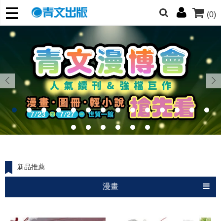
(0)
朋友們，提高警覺！
哆啦
柯南
寶可夢
迷宮飯
我推
新品推薦
漫畫
小說
圖冊