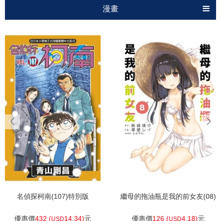
漫畫
小說
圖冊
加入購物車
加入購物車
名偵探柯南(107)特別版
繼母的拖油瓶是我的前女友(08)
優惠價
432 (
14.34)
元
優惠價
126 (
4.18)
元
USD
USD