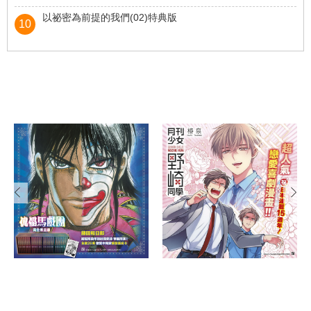
作者:青山剛昌
以祕密為前提的我們(02)特典版
10
優惠價
198 (
6.57)
元
USD
作者:櫻井ナナコ
優惠價
180 (
5.98)
元
USD