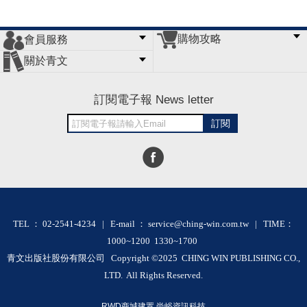
購物攻略
會員服務
常見問題
購物說明
訂單查詢
門市據點
關於青文
會員辦法
客服信箱
隱私條款
網站導覽
公司簡介
最新消息
版權聲明
訂閱電子報 News letter
訂閱
TEL ： 02-2541-4234 | E-mail ： service@ching-win.com.tw | TIME：
1000~1200 1330~1700
青文出版社股份有限公司 Copyright ©2025 CHING WIN PUBLISHING CO.,
LTD. All Rights Reserved.
RWD商城建置 尚峪資訊科技