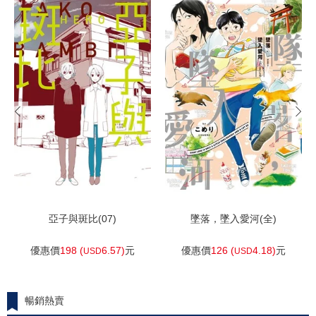
加入購物車
加入購物車
亞子與斑比(07)
墜落，墜入愛河(全)
優惠價
198 (
6.57)
元
優惠價
126 (
4.18)
元
USD
USD
暢銷熱賣