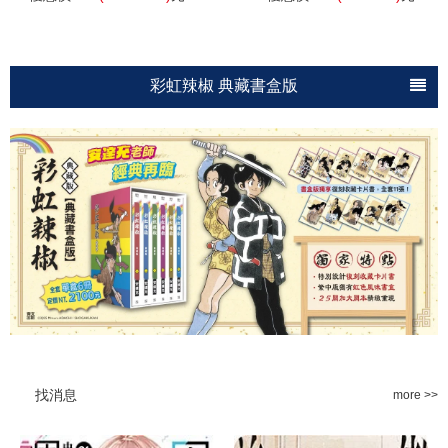
彩虹辣椒 典藏書盒版
SHADOWS HOUSE-影宅-
美少女戰士 完全版
H2 豪華典藏版
迷宮飯
找消息
more >>