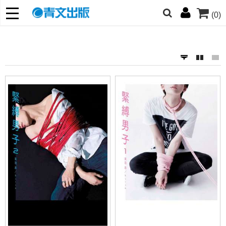
(0)
網的朋友們，提高警覺！
哆啦
柯南
寶可夢
迷宮飯
我推