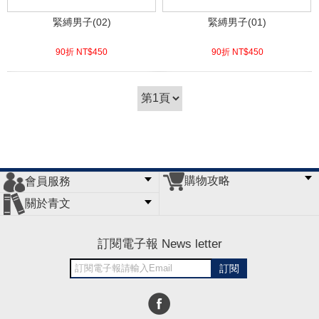
緊縛男子(02)
緊縛男子(01)
90折 NT$
450
90折 NT$
450
(
USD
14.94)
(
USD
14.94)
購物攻略
會員服務
常見問題
購物說明
訂單查詢
門市據點
關於青文
會員辦法
客服信箱
隱私條款
網站導覽
公司簡介
最新消息
版權聲明
訂閱電子報 News letter
訂閱