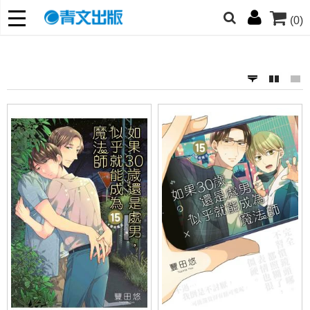
(0)
朋友們，提高警覺！
哆啦
柯南
寶可夢
迷宮飯
我推