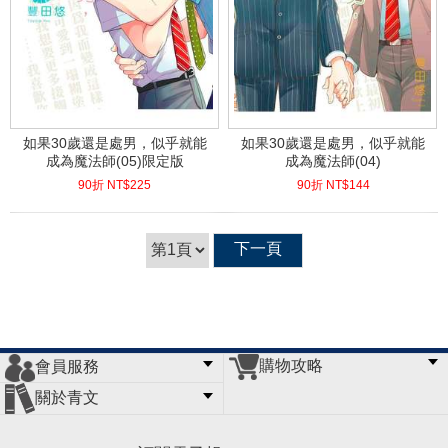
如果30歲還是處男，似乎就能
如果30歲還是處男，似乎就能
成為魔法師(05)限定版
成為魔法師(04)
90折 NT$
225
90折 NT$
144
(
USD
7.47)
(
USD
4.78)
下一頁
購物攻略
會員服務
常見問題
購物說明
訂單查詢
門市據點
關於青文
會員辦法
客服信箱
隱私條款
網站導覽
公司簡介
最新消息
版權聲明