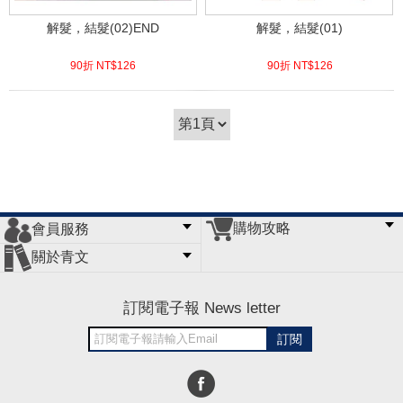
解髮，結髮(02)END
解髮，結髮(01)
90折 NT$
126
90折 NT$
126
(
USD
4.18)
(
USD
4.18)
購物攻略
會員服務
常見問題
購物說明
訂單查詢
門市據點
關於青文
會員辦法
客服信箱
隱私條款
網站導覽
公司簡介
最新消息
版權聲明
訂閱電子報 News letter
訂閱