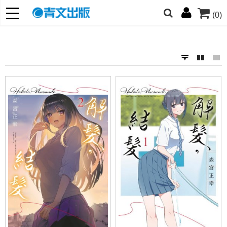
(0)
網的朋友們，提高警覺！
哆啦
柯南
寶可夢
迷宮飯
我推