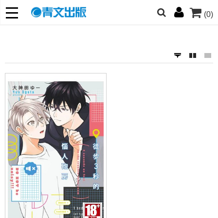
(0)
網的朋友們，提高警覺！
哆啦
柯南
寶可夢
迷宮飯
我推