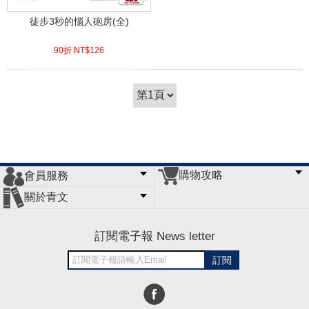
徒步3秒的惱人砲房(全)
90折 NT$
126
(
USD
4.18)
購物攻略
會員服務
常見問題
購物說明
訂單查詢
門市據點
關於青文
會員辦法
客服信箱
隱私條款
網站導覽
公司簡介
最新消息
版權聲明
訂閱電子報 News letter
訂閱