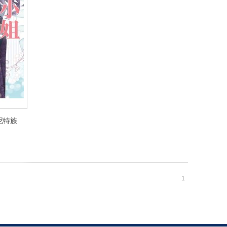
尼特族
尼特族
1