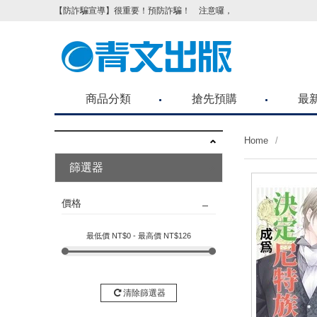
【防詐騙宣導】很重要！預防詐騙！ 注意囉，不要被騙了！請各位
商品分類
搶先預購
最
Home
篩選器
價格
最低價 NT$
0
- 最高價 NT$
126
清除篩選器