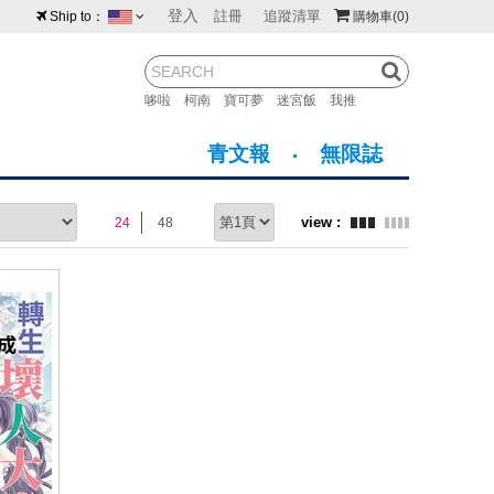
登入
註冊
追蹤清單
Ship to：
購物車
(0)
台灣
紐西蘭
馬來西亞
哆啦
柯南
寶可夢
迷宮飯
我推
荷蘭
英國
澳大利亞
青文報
無限誌
新加坡
加拿大
日本
24
48
美國
香港
韓國
澳門
菲律賓