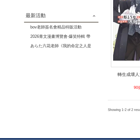
最新活動
bov老師簽名會精品特販活動
2026青文漫畫博覽會-爆笑特輯 帶
給你歡樂療癒的時光-3本82折
あらた六花老師《我的命定之人是
高貴Ω》×《伴侶未滿的我們》複
製原畫展
轉生成壞人
轉生成壞人
4.1
90
Showing 1-2 of 2 resu