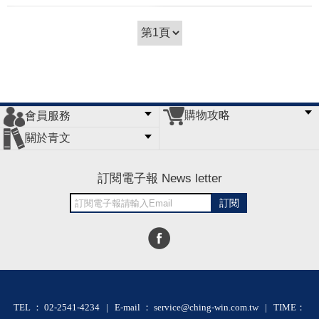
(
USD
6.27)
購物攻略
會員服務
常見問題
購物說明
訂單查詢
門市據點
關於青文
會員辦法
客服信箱
隱私條款
網站導覽
公司簡介
最新消息
版權聲明
訂閱電子報 News letter
訂閱
TEL ： 02-2541-4234 | E-mail ： service@ching-win.com.tw | TIME：