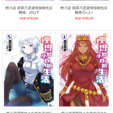
輕小說 就算只是虛情假御也沒
輕小說 就算只是虛情假御也沒
關係。(01)下
關係①<上>
90折 NT$
198
90折 NT$
189
(
USD
6.57)
(
USD
6.27)