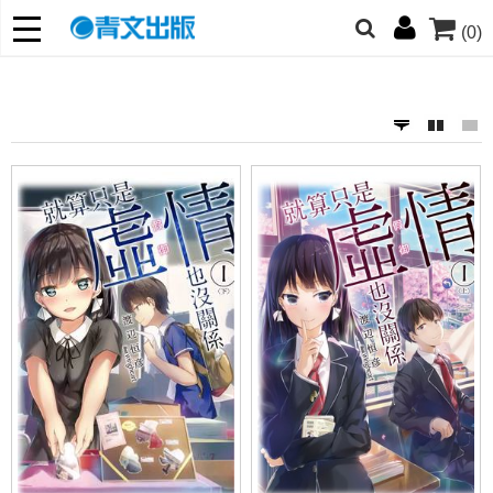
(0)
網的朋友們，提高警覺！
哆啦
柯南
寶可夢
迷宮飯
我推