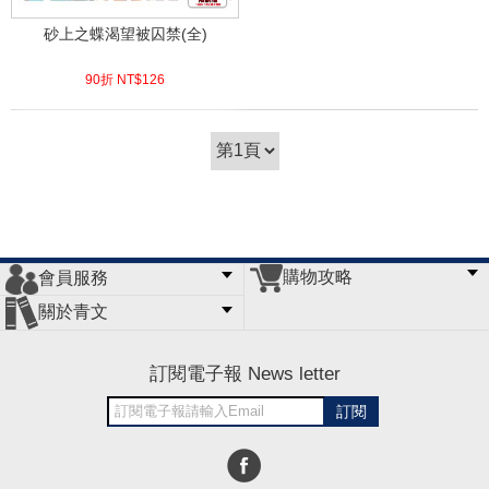
砂上之蝶渴望被囚禁(全)
90折 NT$
126
(
USD
4.18)
購物攻略
會員服務
常見問題
購物說明
訂單查詢
門市據點
關於青文
會員辦法
客服信箱
隱私條款
網站導覽
公司簡介
最新消息
版權聲明
訂閱電子報 News letter
訂閱