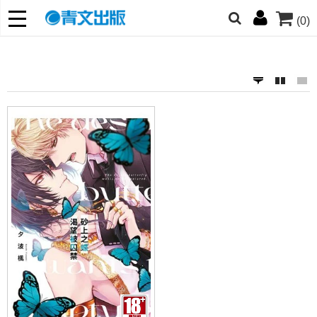
(0)
網的朋友們，提高警覺！
哆啦
柯南
寶可夢
迷宮飯
我推