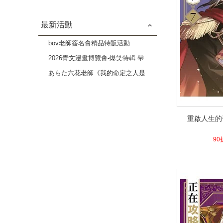
最新活動
bov老師簽名會精品特販活動
2026青文漫畫博覽會-爆笑特輯 帶
給你歡樂療癒的時光-3本82折
あらた六花老師《我的命定之人是
高貴Ω》×《伴侶未滿的我們》複
製原畫展
重啟人生的
重啟人生的
4.1
90