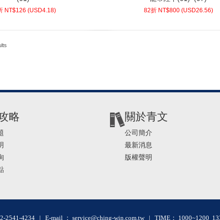
8)
USD
126 (
90折 NT$
26.56)
USD
800 (
82折 NT$
折 NT$
126
(
USD
4.18)
82折 NT$
800
(
USD
26.56)
lts
攻略
關於青文
題
公司簡介
明
最新消息
詢
版權聲明
點
2-2541-4234 | E-mail ： service@ching-win.com.tw | TIME： 1000~1200 13