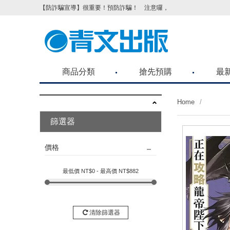
【防詐騙宣導】很重要！預防詐騙！ 注意囉，不要被騙了！請各位
商品分類
搶先預購
最
Home
篩選器
價格
最低價 NT$
0
- 最高價 NT$
882
清除篩選器