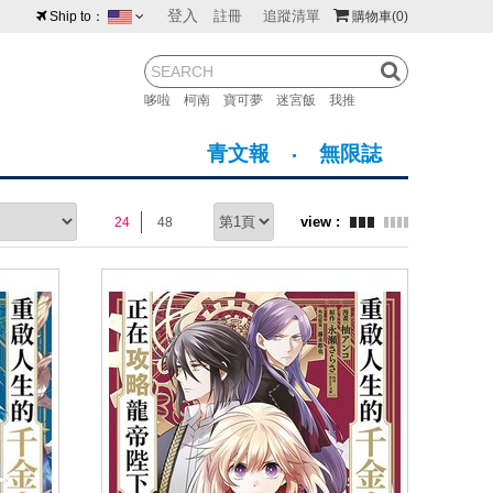
登入
註冊
追蹤清單
Ship to：
購物車
(0)
台灣
紐西蘭
馬來西亞
哆啦
柯南
寶可夢
迷宮飯
我推
荷蘭
英國
澳大利亞
青文報
無限誌
新加坡
加拿大
日本
24
48
美國
香港
韓國
澳門
菲律賓