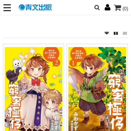
(0)
網的朋友們，提高警覺！
哆啦
柯南
寶可夢
迷宮飯
我推