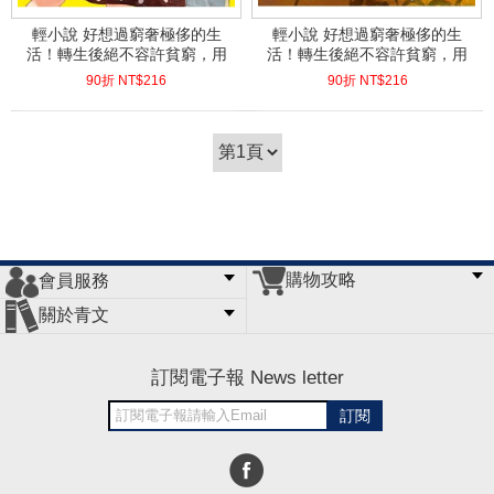
輕小說 好想過窮奢極侈的生
輕小說 好想過窮奢極侈的生
活！轉生後絕不容許貧窮，用
活！轉生後絕不容許貧窮，用
魔法改革領地(02)
魔法改革領地(01)
90折 NT$
216
90折 NT$
216
(
USD
7.17)
(
USD
7.17)
購物攻略
會員服務
常見問題
購物說明
訂單查詢
門市據點
關於青文
會員辦法
客服信箱
隱私條款
網站導覽
公司簡介
最新消息
版權聲明
訂閱電子報 News letter
訂閱