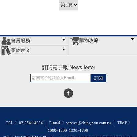
購物攻略
會員服務
常見問題
購物說明
訂單查詢
門市據點
關於青文
會員辦法
客服信箱
隱私條款
網站導覽
公司簡介
最新消息
版權聲明
訂閱電子報 News letter
訂閱
TEL ： 02-2541-4234 | E-mail ： service@ching-win.com.tw | TIME：
1000~1200 1330~1700