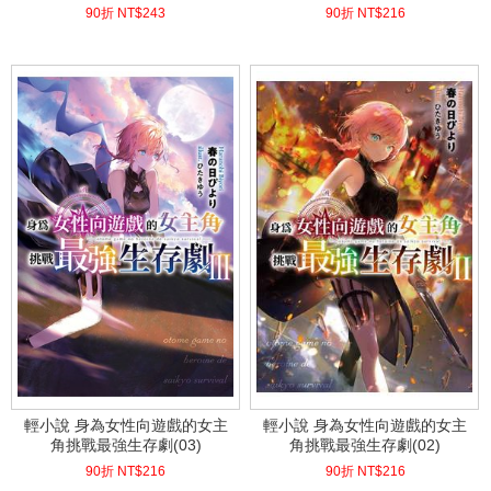
90折 NT$
243
90折 NT$
216
(
USD
8.07)
(
USD
7.17)
輕小說 身為女性向遊戲的女主
輕小說 身為女性向遊戲的女主
角挑戰最強生存劇(03)
角挑戰最強生存劇(02)
90折 NT$
216
90折 NT$
216