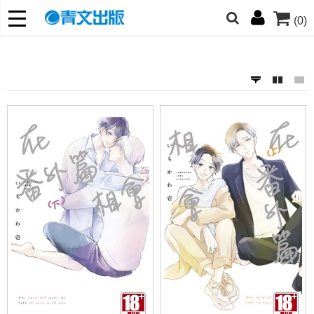
(0)
網的朋友們，提高警覺！
哆啦
柯南
寶可夢
迷宮飯
我推