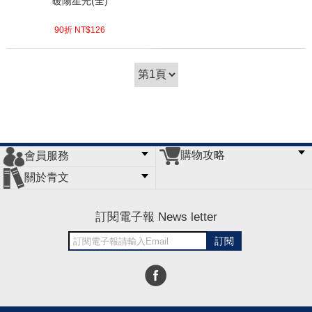
暖陽星光(全)
90折 NT$
126
(
USD
4.18)
購物攻略
會員服務
常見問題
購物說明
訂單查詢
門市據點
關於青文
會員辦法
客服信箱
隱私條款
網站導覽
公司簡介
最新消息
版權聲明
訂閱電子報 News letter
訂閱