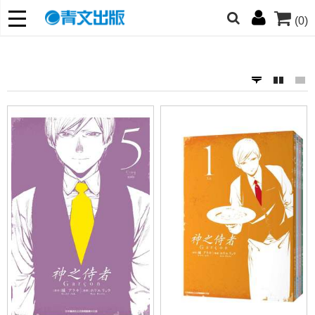
(0)
網的朋友們，提高警覺！
哆啦
柯南
寶可夢
迷宮飯
我推