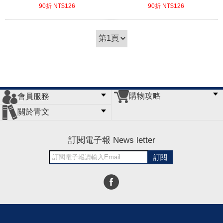
90折 NT$
126
90折 NT$
126
(
USD
4.18)
(
USD
4.18)
購物攻略
會員服務
常見問題
購物說明
訂單查詢
門市據點
關於青文
會員辦法
客服信箱
隱私條款
網站導覽
公司簡介
最新消息
版權聲明
訂閱電子報 News letter
訂閱