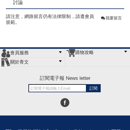
討論
請注意，網路留言仍有法律限制，請遵會員
我要留言
規範。
購物攻略
會員服務
常見問題
購物說明
訂單查詢
門市據點
關於青文
會員辦法
客服信箱
隱私條款
網站導覽
公司簡介
最新消息
版權聲明
訂閱電子報 News letter
訂閱