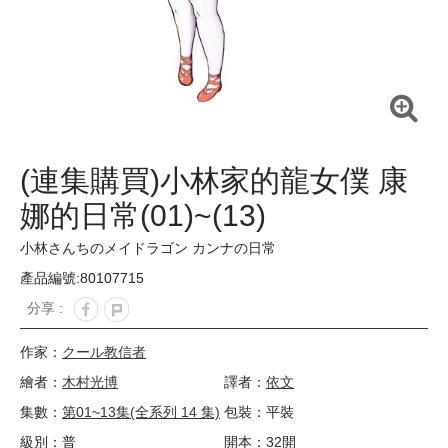
(連集購買)小林家的龍女僕 康
娜的日常(01)~(13)
小林さんちのメイドラゴン カンナの日常
產品編號:80107715
分享 :
作家：
クール教信者
繪者：
木村光博
譯者：
依文
集數：
第01~13集(全系列 14 集)
包裝：平裝
級別：普
開本：32開