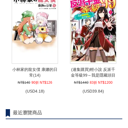
小林家的龍女僕 康娜的日
(連集購買)輕小說 反派千
常(14)
金等級99～我是隱藏頭目
但不是魔王～(01)~(06)
NT$140
90折 NT$126
NT$1440
83折 NT$1200
(
USD
4.18)
(
USD
39.84)
最近瀏覽商品