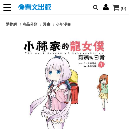
(0)
網的朋友們，提高警覺！
購物網
商品分類
漫畫
少年漫畫
哆啦
柯南
寶可夢
迷宮飯
我推