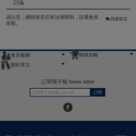
討論
請注意，網路留言仍有法律限制，請遵會員
我要留言
規範。
購物攻略
會員服務
常見問題
購物說明
訂單查詢
門市據點
關於青文
會員辦法
客服信箱
隱私條款
網站導覽
公司簡介
最新消息
版權聲明
訂閱電子報 News letter
訂閱