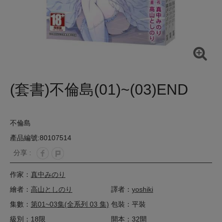
(套書)不倫島(01)~(03)END
不倫島
產品編號:80107514
分享 :
作家：
真中みのり
繪者：
高山としのり
譯者：
yoshiki
集數：
第01~03集(全系列 03 集)
包裝：平裝
級別：18限
開本：32開