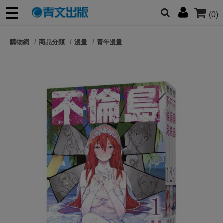
(0)
網的朋友們，提高警覺！
購物網
商品分類
漫畫
青年漫畫
哆啦
柯南
寶可夢
迷宮飯
我推