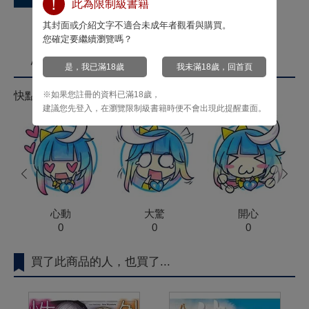
此為限制級書籍
其封面或介紹文字不適合未成年者觀看與購買。
您確定要繼續瀏覽嗎？
心情投票
是，我已滿18歲
我未滿18歲，回首頁
※如果您註冊的資料已滿18歲，
快點來按心情投票拿菁點！
建議您先登入，在瀏覽限制級書籍時便不會出現此提醒畫面。
prev
next
心動
大驚
開心
0
0
0
買了此商品的人，也買了...