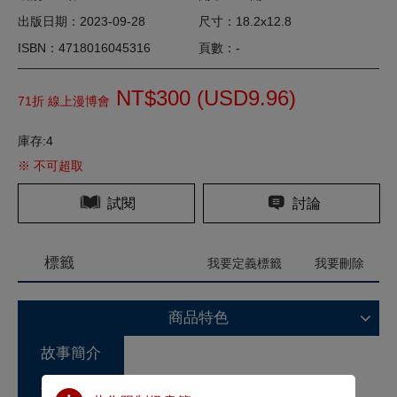
出版日期：2023-09-28
尺寸：18.2x12.8
ISBN：4718016045316
頁數：-
NT$300 (
USD
9.96)
71折 線上漫博會
庫存:4
※ 不可超取
試閱
討論
標籤
我要定義標籤
我要刪除
商品特色
故事簡介
作家介紹