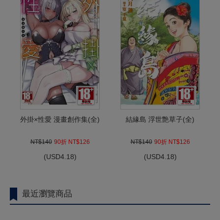
外掛×性愛 漫畫創作集(全)
結緣島 浮世艶草子(全)
NT$140
90折 NT$126
NT$140
90折 NT$126
(
USD
4.18)
(
USD
4.18)
最近瀏覽商品