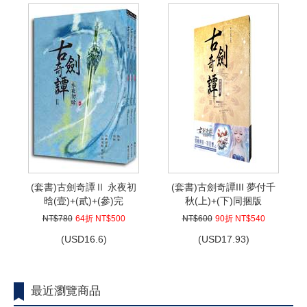
(套書)古劍奇譚Ⅱ 永夜初
(套書)古劍奇譚III 夢付千
晗(壹)+(貳)+(參)完
秋(上)+(下)同捆版
NT$780
64折 NT$500
NT$600
90折 NT$540
(
USD
16.6)
(
USD
17.93)
最近瀏覽商品