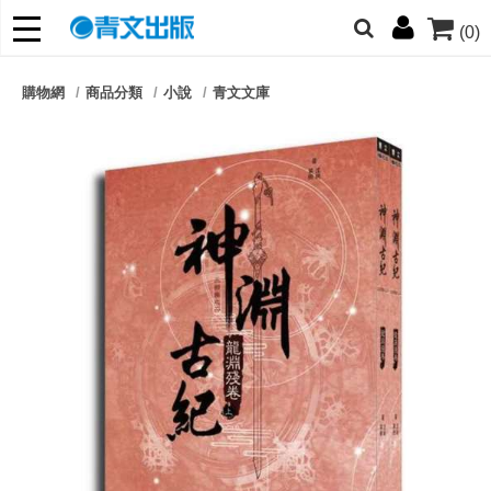
(0)
網的朋友們，提高警覺！
購物網
商品分類
小說
青文文庫
哆啦
柯南
寶可夢
迷宮飯
我推