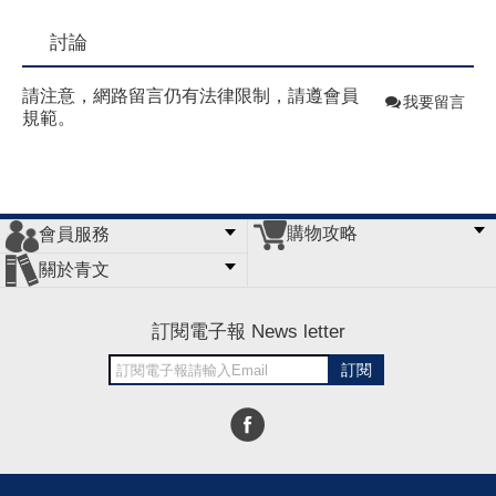
討論
請注意，網路留言仍有法律限制，請遵會員
我要留言
規範。
購物攻略
會員服務
常見問題
購物說明
訂單查詢
門市據點
關於青文
會員辦法
客服信箱
隱私條款
網站導覽
公司簡介
最新消息
版權聲明
訂閱電子報 News letter
訂閱