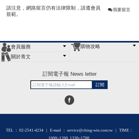
請注意，網路留言仍有法律限制，請遵會員
我要留言
規範。
購物攻略
會員服務
常見問題
購物說明
訂單查詢
門市據點
關於青文
會員辦法
客服信箱
隱私條款
網站導覽
公司簡介
最新消息
版權聲明
訂閱電子報 News letter
訂閱
TEL ： 02-2541-4234 | E-mail ： service@ching-win.com.tw | TIME：
1000~1200 1330~1700