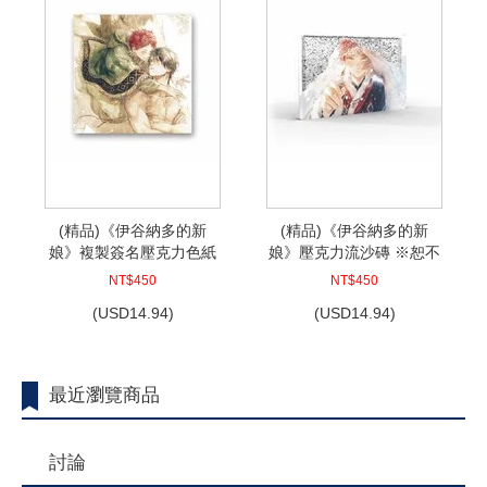
(精品)《伊谷納多的新
(精品)《伊谷納多的新
娘》複製簽名壓克力色紙
娘》壓克力流沙磚 ※恕不
※恕不接受退訂退款
接受退訂退款
NT$450
NT$450
(
USD
14.94)
(
USD
14.94)
最近瀏覽商品
討論