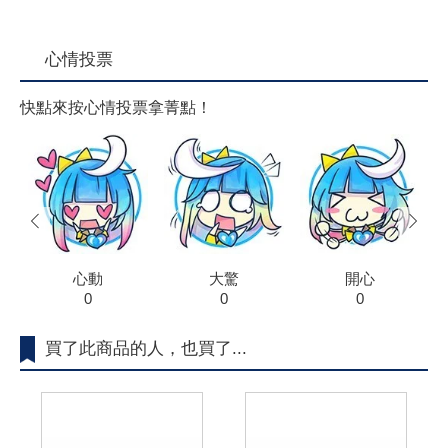
心情投票
快點來按心情投票拿菁點！
prev
next
心動
大驚
開心
0
0
0
買了此商品的人，也買了...