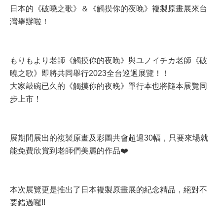
日本的《破曉之歌》＆《觸摸你的夜晚》複製原畫展來台
灣舉辦啦！
もりもより老師《觸摸你的夜晚》與ユノイチカ老師《破
曉之歌》即將共同舉行2023全台巡迴展覽！！
大家敲碗已久的《觸摸你的夜晚》單行本也將隨本展覽同
步上市！
展期間展出的複製原畫及彩圖共會超過30幅，只要來場就
能免費欣賞到老師們美麗的作品❤️
本次展覽更是推出了日本複製原畫展的紀念精品，絕對不
要錯過囉!!