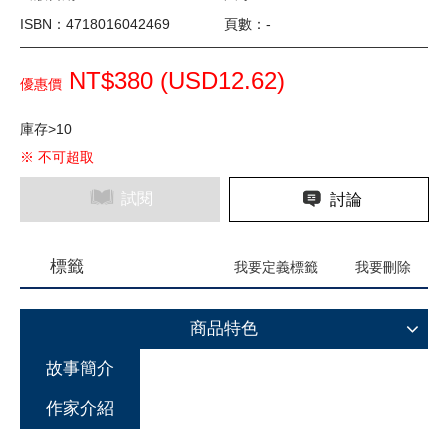
ISBN：4718016042469
頁數：-
NT$380 (
USD
12.62)
優惠價
庫存>10
※ 不可超取
試閱
討論
標籤
我要定義標籤
我要刪除
商品特色
故事簡介
作家介紹