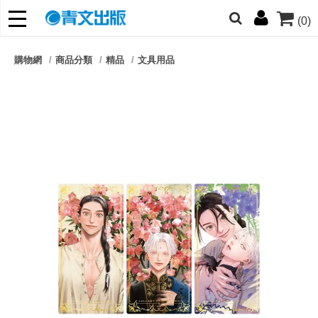
(0)
網的朋友們，提高警覺！
購物網
商品分類
精品
文具用品
哆啦
柯南
寶可夢
迷宮飯
我推