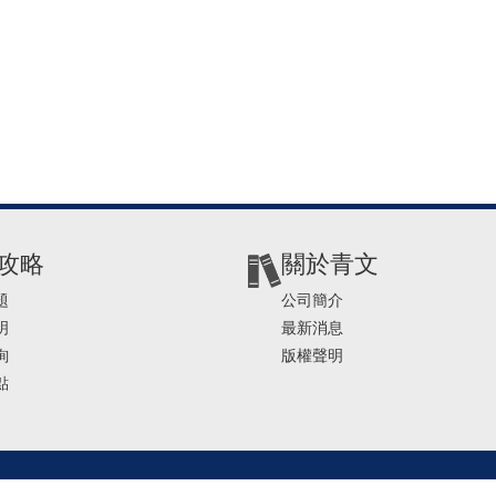
攻略
關於青文
題
公司簡介
明
最新消息
詢
版權聲明
點
2-2541-4234 | E-mail ： service@ching-win.com.tw | TIME： 1000~1200 13