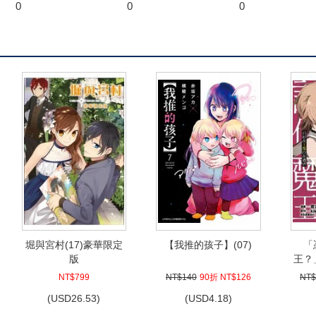
0
0
0
堀與宮村(17)豪華限定
【我推的孩子】(07)
「
版
王？
隊伍
NT$799
NT$140
90折 NT$126
NT$
(
USD
26.53)
(
USD
4.18)