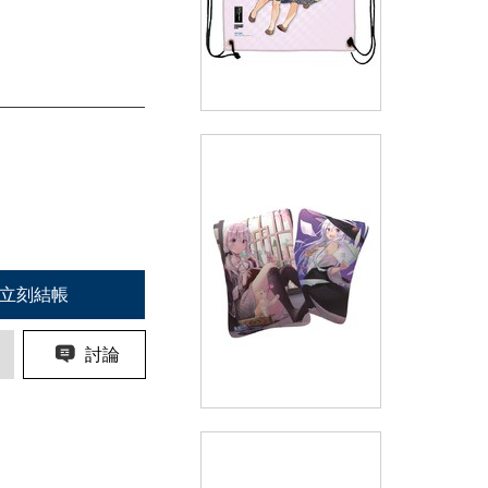
(精品)《為了女兒》束口後背包
(
USD
16.57)
NT$499
立刻結帳
討論
(精品)《魔女之旅》窗邊長方枕