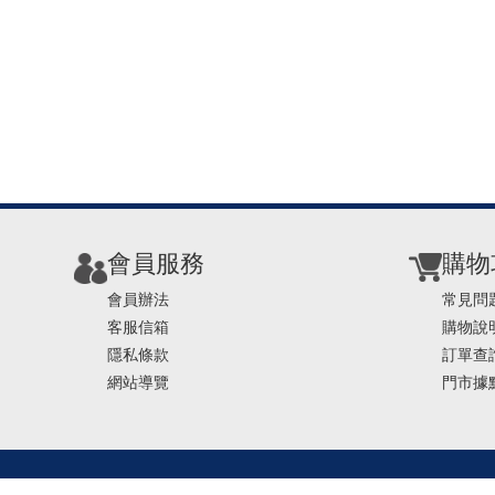
會員服務
購物
會員辦法
常見問
客服信箱
購物說
隱私條款
訂單查
網站導覽
門市據
TEL ： 0