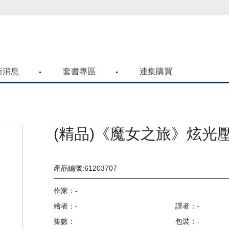
喜歡青文購物網的朋友們，提高警覺！
新消息
套書專區
連集購買
(精品)《魔女之旅》炫光
產品編號:61203707
作家：
-
繪者：-
譯者：-
集數：
包裝：-