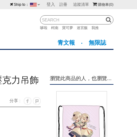
登入
註冊
追蹤清單
Ship to：
購物車
(0)
台灣
紐西蘭
馬來西亞
哆啦
柯南
寶可夢
迷宮飯
我推
荷蘭
英國
澳大利亞
青文報
無限誌
新加坡
加拿大
日本
美國
香港
韓國
壓克力吊飾
瀏覽此商品的人，也瀏覽...
澳門
菲律賓
分享 :