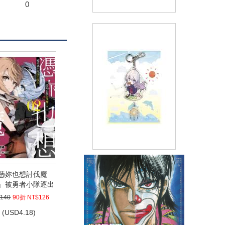
0
(精品)《恰如細語般的戀歌》Q
版女僕飯友組(2入)
(
USD
13.25)
NT$399
(精品)《魔女之旅》炫光串串壓
克力吊飾
憑妳也想討伐魔
」被勇者小隊逐出
(
USD
13.25)
NT$399
，只好在王都自在
140
90折 NT$126
過活(02)
(
USD
4.18)