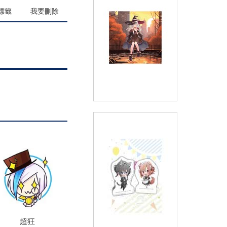
(
USD
13.25)
NT$399
標籤
我要刪除
(精品)《魔女之旅》貪吃伊蕾娜
炫光壓克力吊飾
(
USD
13.25)
NT$399
超狂