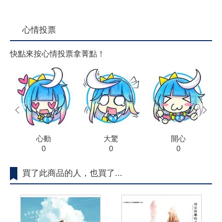
心情投票
快點來按心情投票拿菁點！
prev
next
心動
大驚
開心
0
0
0
買了此商品的人，也買了...