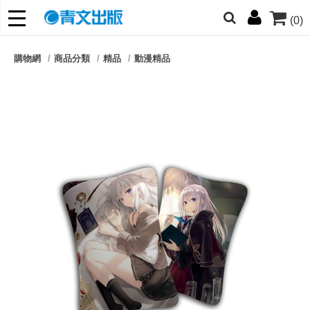
(0)
網的朋友們，提高警覺！
購物網
商品分類
精品
動漫精品
哆啦
柯南
寶可夢
迷宮飯
我推