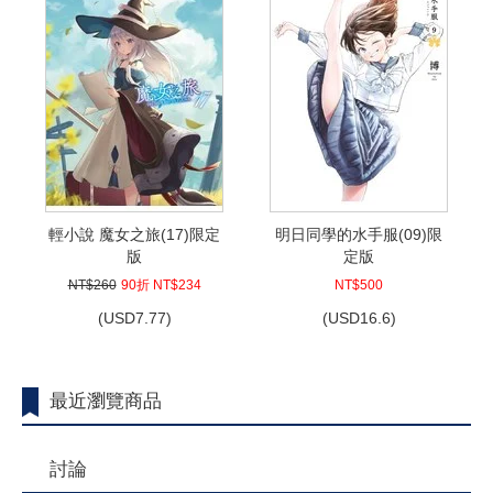
輕小說 魔女之旅(17)限定
明日同學的水手服(09)限
版
定版
NT$260
90折 NT$234
NT$500
(
USD
7.77)
(
USD
16.6)
最近瀏覽商品
討論