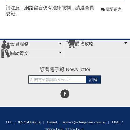
請注意，網路留言仍有法律限制，請遵會員
我要留言
規範。
購物攻略
會員服務
常見問題
購物說明
訂單查詢
門市據點
關於青文
會員辦法
客服信箱
隱私條款
網站導覽
公司簡介
最新消息
版權聲明
訂閱電子報 News letter
訂閱
TEL ： 02-2541-4234 | E-mail ： service@ching-win.com.tw | TIME：
1000~1200 1330~1700