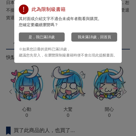
日本空運精品來台！※本商品為限量製作，預購訂單成立之後，恕
此為限制級書籍
不接受退訂退款，僅內容商品有重大瑕疵時可以換貨，但不接受退
貨退款服務。
其封面或介紹文字不適合未成年者觀看與購買。
您確定要繼續瀏覽嗎？
是，我已滿18歲
我未滿18歲，回首頁
心情投票
※如果您註冊的資料已滿18歲，
建議您先登入，在瀏覽限制級書籍時便不會出現此提醒畫面。
快點來按心情投票拿菁點！
prev
next
心動
大驚
開心
0
0
0
買了此商品的人，也買了...