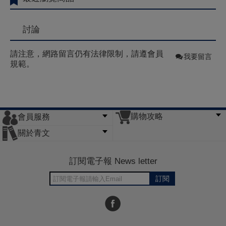
討論
請注意，網路留言仍有法律限制，請遵會員
我要留言
規範。
購物攻略
會員服務
常見問題
購物說明
訂單查詢
門市據點
關於青文
會員辦法
客服信箱
隱私條款
網站導覽
公司簡介
最新消息
版權聲明
訂閱電子報 News letter
訂閱