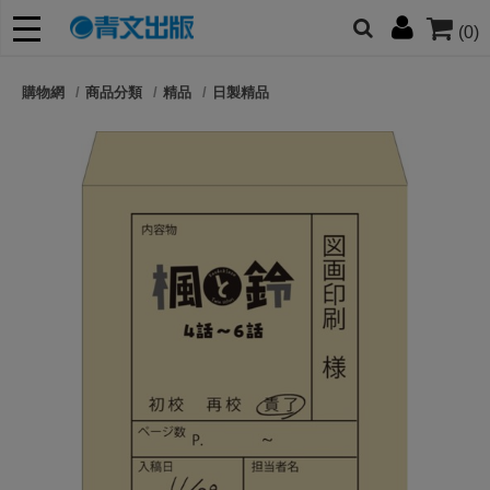
(0)
網的朋友們，提高警覺！
購物網
商品分類
精品
日製精品
哆啦
柯南
寶可夢
迷宮飯
我推