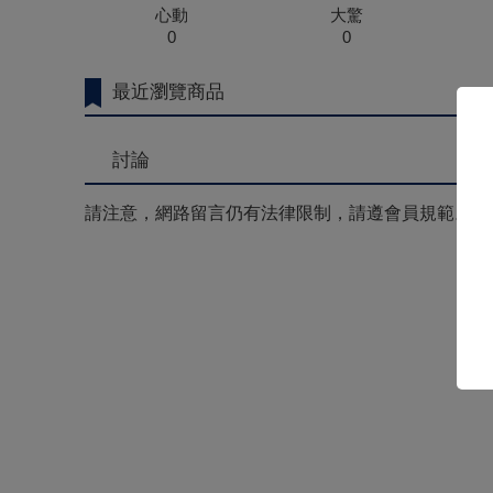
心動
大驚
0
0
最近瀏覽商品
討論
請注意，網路留言仍有法律限制，請遵會員規範。