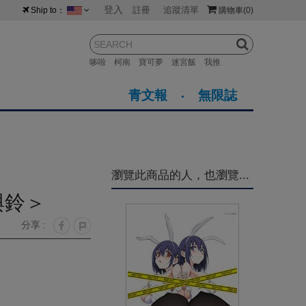
登入
註冊
追蹤清單
Ship to：
購物車
(0)
台灣
紐西蘭
馬來西亞
哆啦
柯南
寶可夢
迷宮飯
我推
荷蘭
英國
澳大利亞
青文報
無限誌
新加坡
加拿大
日本
美國
香港
韓國
瀏覽此商品的人，也瀏覽...
澳門
菲律賓
與鈴＞
分享 :