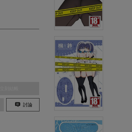
(精品)きょくちょ B0大掛軸
BV100期紀念＜楓與鈴＞
(
USD
159.36)
NT$4800
立刻結帳
討論
(精品)きょくちょ A3壓克力大
立牌 單行本《楓與鈴》COVER