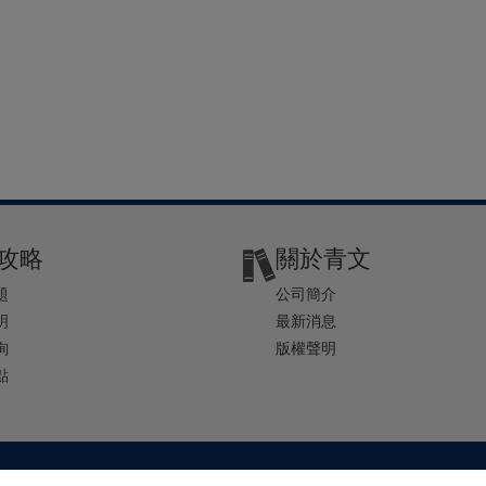
攻略
關於青文
題
公司簡介
明
最新消息
詢
版權聲明
點
2-2541-4234 | E-mail ： service@ching-win.com.tw | TIME： 1000~1200 13