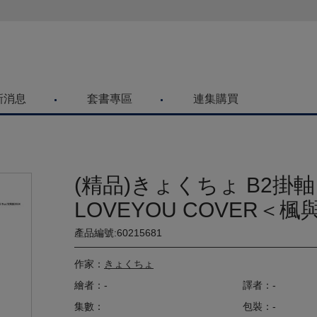
喜歡青文購物網的朋友們，提高警覺！
新消息
套書專區
連集購買
(精品)きょくちょ B2掛軸
LOVEYOU COVER＜楓
產品編號:60215681
作家：
きょくちょ
繪者：-
譯者：-
集數：
包裝：-