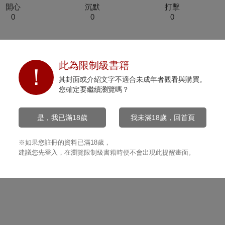
開心
沉默
打擊
0
0
0
此為限制級書籍
其封面或介紹文字不適合未成年者觀看與購買。
您確定要繼續瀏覽嗎？
是，我已滿18歲
我未滿18歲，回首頁
※如果您註冊的資料已滿18歲，
建議您先登入，在瀏覽限制級書籍時便不會出現此提醒畫面。