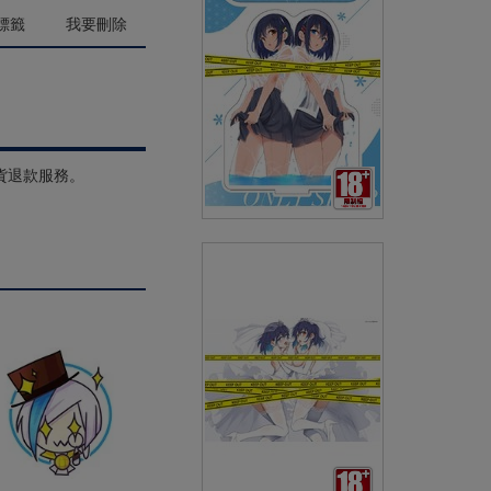
(
USD
99.6)
NT$3000
標籤
我要刪除
貨退款服務。
(精品)きょくちょ B6壓克力立
牌 LOVEME電子特典＜楓與鈴
＞
(
USD
23.24)
NT$700