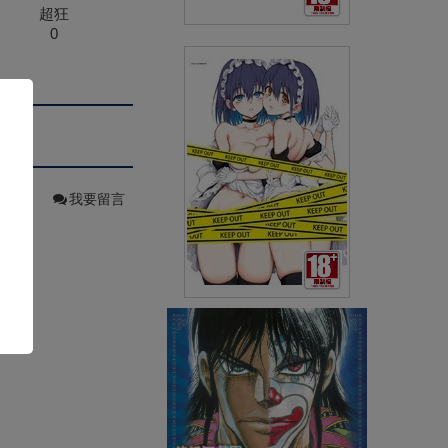
超狂
0
(精品)きょくちょ B2掛軸 活動
主視覺＜楓與鈴＞
(
USD
46.48)
NT$1400
我要留言
(精品)きょくちょ B2掛軸 單行
本《楓與鈴》COVER
(
USD
46.48)
NT$1400