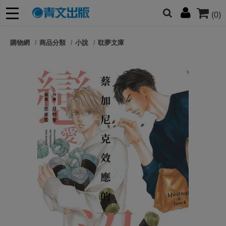
(0)
網的朋友們，提高警覺！
購物網
商品分類
小說
耽夢文庫
哆啦
柯南
寶可夢
迷宮飯
我推