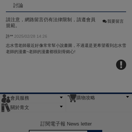
討論
請注意，網路留言仍有法律限制，請遵會員
我要留言
規範。
許**
2025/02/28 14:26
志水雪老師最近好像常常幫小說畫圖，不過還是更希望看到志水雪
老師的漫畫~老師的漫畫都很刻骨銘心!
購物攻略
會員服務
常見問題
購物說明
訂單查詢
門市據點
關於青文
會員辦法
客服信箱
隱私條款
網站導覽
公司簡介
最新消息
版權聲明
訂閱電子報 News letter