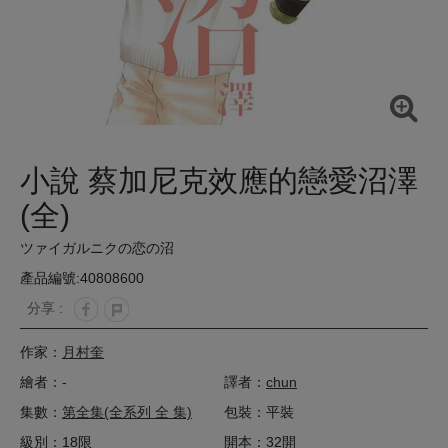
小說 蔡加尼克效應的戀愛沼澤
(全)
ツァイガルニクの恋の沼
產品編號:40808600
分享 :
作家：
月村奎
繪者：-
譯者：
chun
集數：
第全集(全系列 全 集)
包裝：平裝
級別：18限
開本：32開