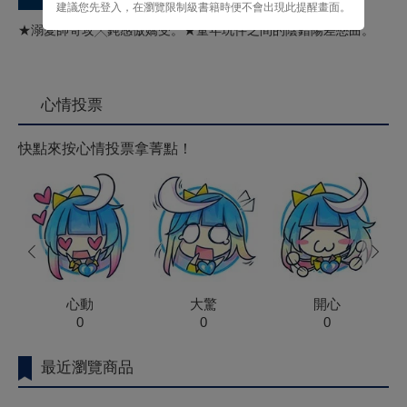
建議您先登入，在瀏覽限制級書籍時便不會出現此提醒畫面。
★溺愛帥哥攻╳鈍感傲嬌受。★童年玩伴之間的陰錯陽差戀曲。
心情投票
快點來按心情投票拿菁點！
prev
next
心動
大驚
開心
0
0
0
最近瀏覽商品