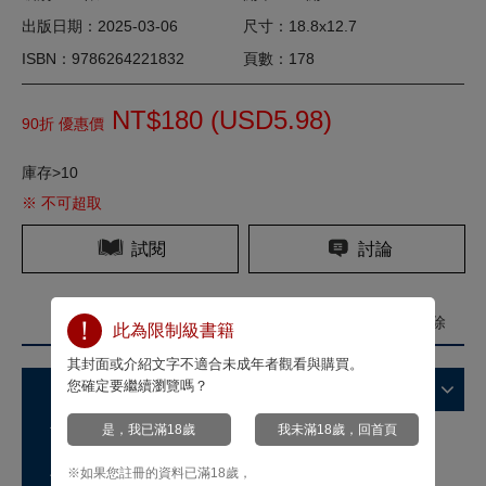
出版日期：2025-03-06
尺寸：18.8x12.7
ISBN：9786264221832
頁數：178
NT$180 (
USD
5.98)
90折 優惠價
庫存>10
※ 不可超取
試閱
討論
標籤
我要定義標籤
我要刪除
此為限制級書籍
其封面或介紹文字不適合未成年者觀看與購買。
您確定要繼續瀏覽嗎？
商品特色
是，我已滿18歲
我未滿18歲，回首頁
故事簡介
※如果您註冊的資料已滿18歲，
作家介紹