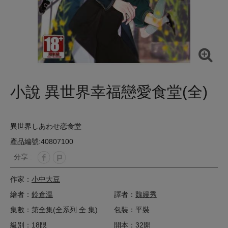
小說 異世界幸福戀愛食堂(全)
異世界しあわせ恋食堂
產品編號:40807100
分享 :
作家：
小中大豆
繪者：
鈴倉温
譯者：
魏嫚秀
集數：
第全集(全系列 全 集)
包裝：平裝
級別：18限
開本：32開