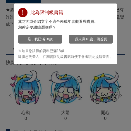
★溫柔面癱攻 x美人廚師受。★來到異世界卻發現這個世界早已有
此為限制級書籍
許許多多的穿越者!?為了活下去，留依在異世界開起了餐廳，還變
其封面或介紹文字不適合未成年者觀看與購買。
成了伯爵兒子的專用廚師！
您確定要繼續瀏覽嗎？
是，我已滿18歲
我未滿18歲，回首頁
心情投票
※如果您註冊的資料已滿18歲，
建議您先登入，在瀏覽限制級書籍時便不會出現此提醒畫面。
快點來按心情投票拿菁點！
prev
next
心動
大驚
開心
0
0
0