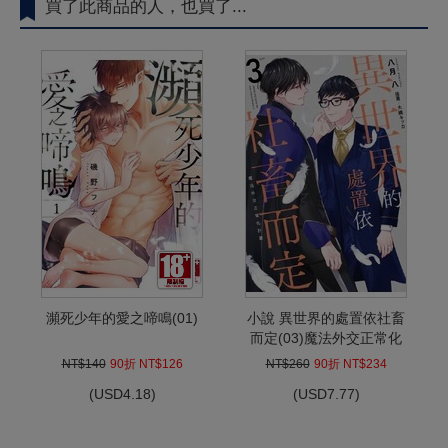
買了此商品的人，也買了...
瀕死少年的愛之啼鳴(01)
小說 異世界的處置依社畜
而定(03)魔法外交正常化
計畫 限定版 END
NT$140
90折 NT$126
NT$260
90折 NT$234
(
USD
4.18)
(
USD
7.77)