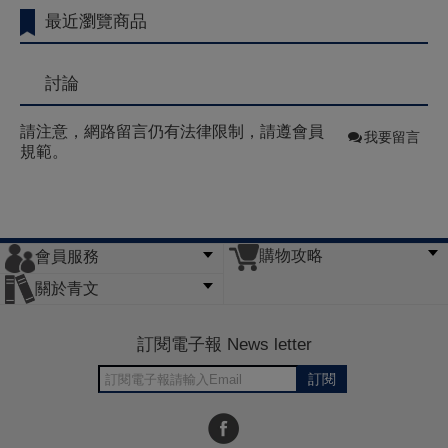
最近瀏覽商品
討論
請注意，網路留言仍有法律限制，請遵會員
我要留言
規範。
購物攻略
會員服務
常見問題
購物說明
訂單查詢
門市據點
關於青文
會員辦法
客服信箱
隱私條款
網站導覽
公司簡介
最新消息
版權聲明
訂閱電子報 News letter
訂閱