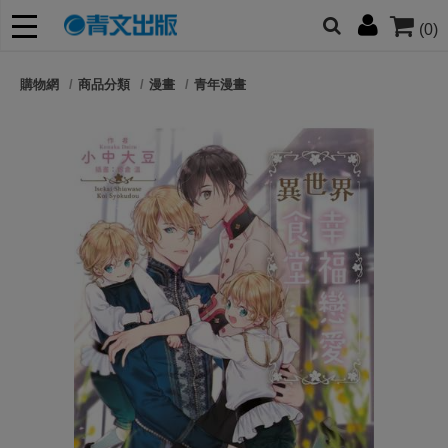
(0)
網的朋友們，提高警覺！
購物網
商品分類
漫畫
青年漫畫
哆啦
柯南
寶可夢
迷宮飯
我推