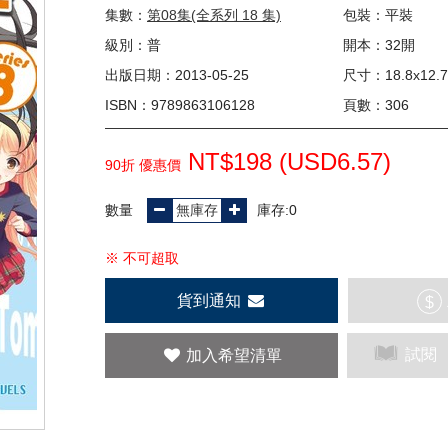
集數：
第08集(全系列 18 集)
包裝：平裝
級別：普
開本：32開
出版日期：2013-05-25
尺寸：18.8x12.7
ISBN：9789863106128
頁數：306
NT$198 (
USD
6.57)
90折 優惠價
數量
庫存:0
※ 不可超取
貨到通知
$
試閱
加入希望清單