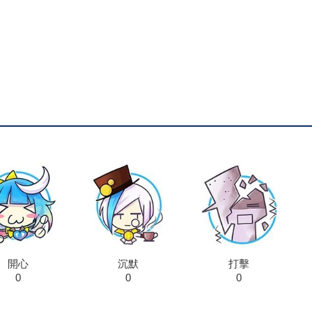
開心
沉默
打擊
0
0
0