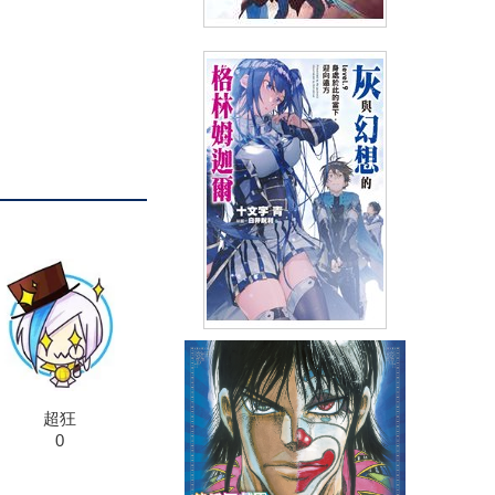
輕小說 在地下城尋求邂逅是否
搞錯了什麼 外傳 劍姬神聖譚
(09)
(
USD
7.17)
NT$240
90折 NT$216
輕小說灰與幻想的格林姆迦爾
(09)身處於此的當下，迎向遠方
(
USD
6.87)
NT$230
90折 NT$207
超狂
0