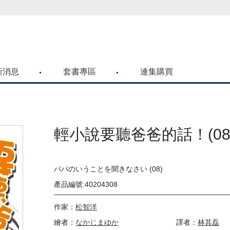
喜歡青文購物網的朋友們，提高警覺！
新消息
套書專區
連集購買
輕小說要聽爸爸的話！(08
パパのいうことを聞きなさい (08)
產品編號:40204308
作家：
松智洋
繪者：
なかじまゆか
譯者：
林其磊