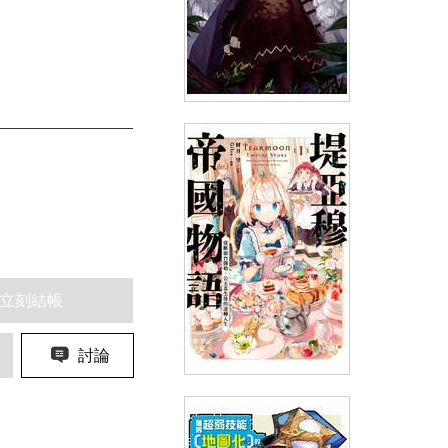
輕小說 雖然不太清楚不過我好
像轉生到異世界了(02)
(
USD
7.17)
NT$240
90折 NT$216
立刻結帳
討論
輕小說 堤亞穆帝國物語(01)~從
斷頭台開始，公主重生後的逆轉
人生~