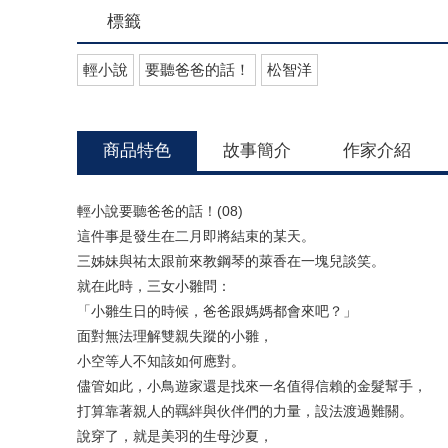
標籤
輕小說
要聽爸爸的話！
松智洋
商品特色
故事簡介
作家介紹
輕小說要聽爸爸的話！(08)
這件事是發生在二月即將結束的某天。
三姊妹與祐太跟前來教鋼琴的萊香在一塊兒談笑。
就在此時，三女小雛問：
「小雛生日的時候，爸爸跟媽媽都會來吧？」
面對無法理解雙親失蹤的小雛，
小空等人不知該如何應對。
儘管如此，小鳥遊家還是找來一名值得信賴的金髮幫手，
打算靠著親人的羈絆與伙伴們的力量，設法渡過難關。
說穿了，就是美羽的生母沙夏，