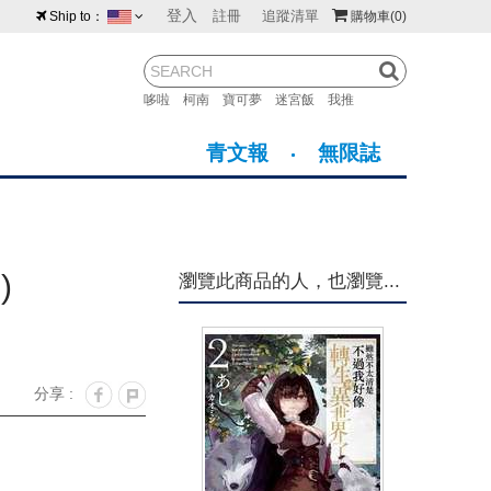
登入
註冊
追蹤清單
Ship to：
購物車
(0)
台灣
紐西蘭
馬來西亞
哆啦
柯南
寶可夢
迷宮飯
我推
荷蘭
英國
澳大利亞
青文報
無限誌
新加坡
加拿大
日本
美國
香港
韓國
)
瀏覽此商品的人，也瀏覽...
澳門
菲律賓
分享 :