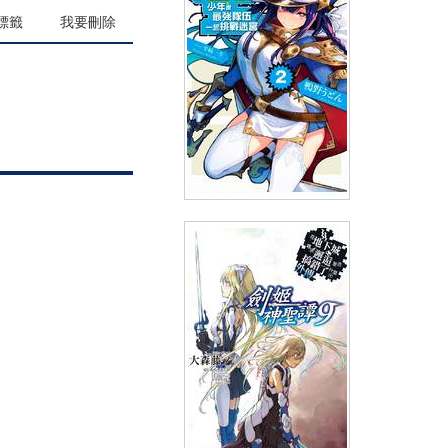
(
USD
7.77)
NT$260
90折 NT$234
標籤
我要刪除
輕小說 獲得超弱技能「地圖
化」的少年跟最強隊伍一起挑戰
迷宮(02)
(
USD
6.87)
NT$230
90折 NT$207