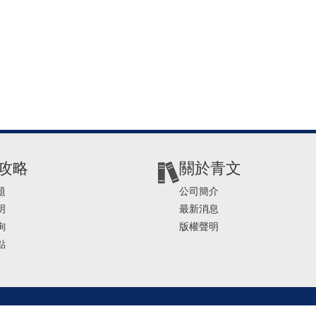
攻略
關於青文
題
公司簡介
明
最新消息
詢
版權聲明
點
2-2541-4234 | E-mail ： service@ching-win.com.tw | TIME： 1000~1200 13