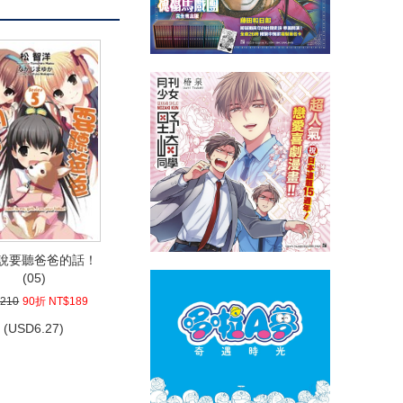
說要聽爸爸的話！
(05)
210
90折 NT$189
(
USD
6.27)