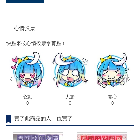
心情投票
快點來按心情投票拿菁點！
prev
next
心動
大驚
開心
0
0
0
買了此商品的人，也買了...