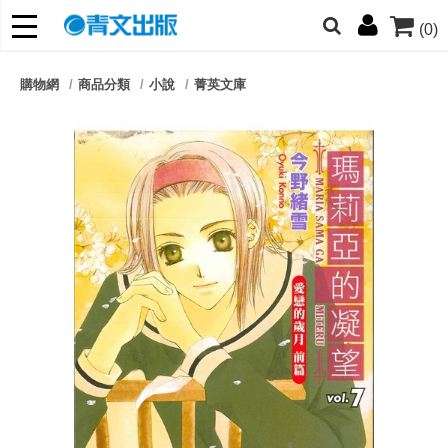
(0)
網的朋友們，提高警覺！
購物網
商品分類
小說
菁英文庫
哆啦
柯南
寶可夢
迷宮飯
我推