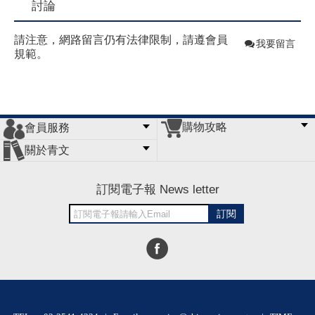
討論
請注意，網路留言仍有法律限制，請遵會員
我要留言
規範。
購物攻略
會員服務
常見問題
購物說明
訂單查詢
門市據點
關於青文
會員辦法
客服信箱
隱私條款
網站導覽
公司簡介
最新消息
版權聲明
訂閱電子報 News letter
訂閱