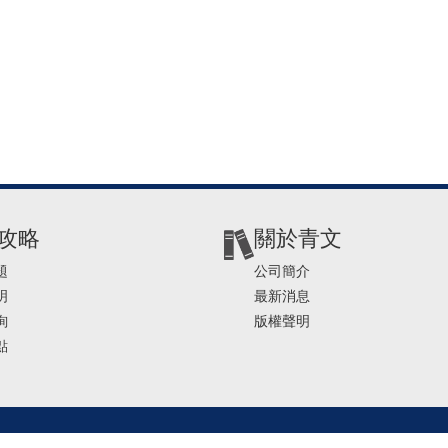
攻略
關於青文
題
公司簡介
明
最新消息
詢
版權聲明
點
2-2541-4234 | E-mail ： service@ching-win.com.tw | TIME： 1000~1200 13