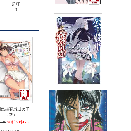
超狂
0
轉向我抓緊我(全)
(
USD
4.18)
NT$140
90折 NT$126
輕小說 公主殿下貌似大發雷霆
(03)限定版
(
USD
8.67)
明已經有男朋友了
NT$290
90折 NT$261
(09)
140
90折 NT$126