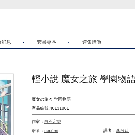
喜歡青文購物網的朋友們，提高警覺！
新消息
套書專區
連集購買
輕小說 魔女之旅 學園物語(
魔女の旅々 学園物語
產品編號:40131801
作家：
白石定規
繪者：
necömi
譯者：
李殷廷