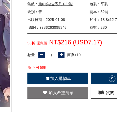
集數：
第01集(全系列 02 集)
包裝：平裝
級別：普
開本：32開
出版日期：2025-01-08
尺寸：18.8x12.7
ISBN：9786263998346
頁數：280
NT$216 (
USD
7.17)
90折 優惠價
數量
庫存>10
※ 不可超取
加入購物車
$
加入希望清單
試閱