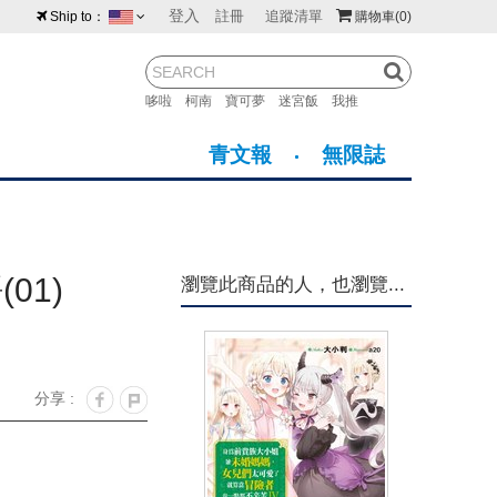
登入
註冊
追蹤清單
Ship to：
購物車
(0)
台灣
紐西蘭
馬來西亞
哆啦
柯南
寶可夢
迷宮飯
我推
荷蘭
英國
澳大利亞
青文報
無限誌
新加坡
加拿大
日本
美國
香港
韓國
01)
瀏覽此商品的人，也瀏覽...
澳門
菲律賓
分享 :