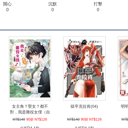
開心
沉默
打擊
0
0
0
女主角？聖女？都不
獄卒克拉肯(04)
明
對，我是雜役女僕（自
豪）！@comic(01)
NT$140
90折 NT$126
NT$140
90折 NT$126
NT$