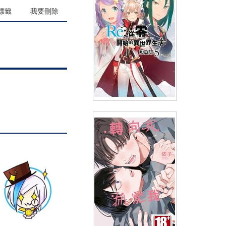
(
USD
6.57)
NT$220
90折 NT$198
標籤
我要刪除
輕小說 Re:從零開始的異世界生
活 短篇集(05)
(
USD
6.57)
NT$220
90折 NT$198