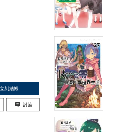
輕小說 身為前貴族大小姐兼未
婚媽媽，女兒們太可愛了就算當
冒險者也一點都不辛苦(04)
(
USD
7.17)
NT$240
90折 NT$216
立刻結帳
討論
輕小說 Re:從零開始的異世界生
活(27)