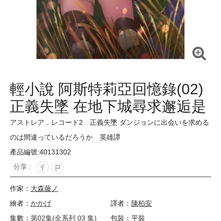
輕小說 阿斯特莉亞回憶錄(02)
正義失墜 在地下城尋求邂逅是
否搞錯了什麼 英雄譚
アストレア．レコード2 正義失墜 ダンジョンに出会いを求める
のは間違っているだろうか 英雄譚
產品編號:40131302
分享 :
作家：
大森藤ノ
繪者：
かかげ
譯者：
陳柏安
集數：
第02集(全系列 03 集)
包裝：平裝