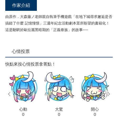
作家介紹
由原作．大森藤ノ老師親自執筆手機遊戲「在地下城尋求邂逅是否
搞錯了什麼 記憶憧憬」三週年紀念活動劇本眾所盼望的書籍化！
這是馳騁於歐拉麗黑暗期的「正義眷族」的故事──
心情投票
快點來按心情投票拿菁點！
prev
next
心動
大驚
開心
0
0
0