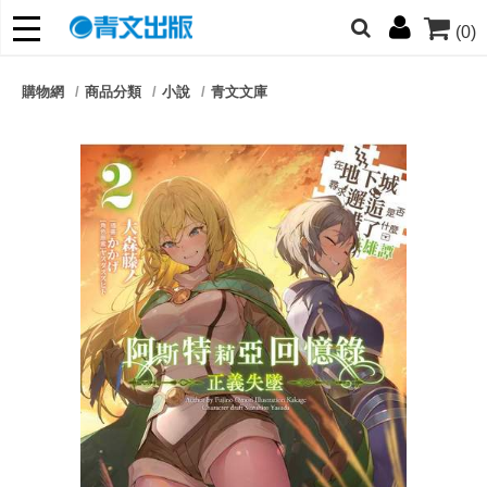
(0)
網的朋友們，提高警覺！
購物網
商品分類
小說
青文文庫
哆啦
柯南
寶可夢
迷宮飯
我推