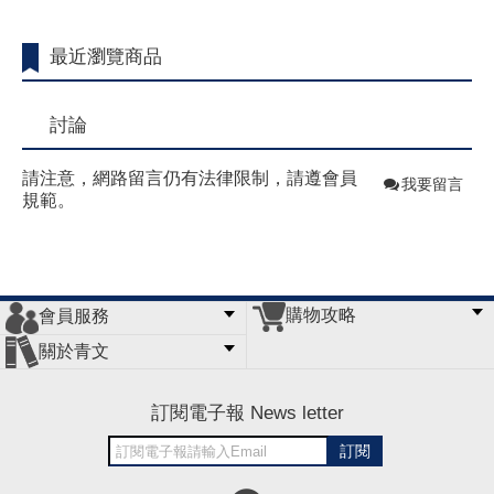
最近瀏覽商品
討論
請注意，網路留言仍有法律限制，請遵會員
我要留言
規範。
購物攻略
會員服務
常見問題
購物說明
訂單查詢
門市據點
關於青文
會員辦法
客服信箱
隱私條款
網站導覽
公司簡介
最新消息
版權聲明
訂閱電子報 News letter
訂閱