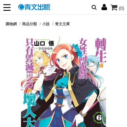
(0)
網的朋友們，提高警覺！
購物網
商品分類
小說
青文文庫
哆啦
柯南
寶可夢
迷宮飯
我推