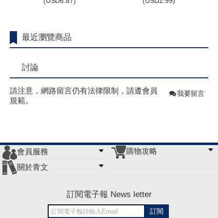
(
USD
6.87)
(
USD
2.99)
最近瀏覽商品
討論
請注意，網路留言仍有法律限制，請遵會員
我要留言
規範。
購物攻略
會員服務
常見問題
購物說明
訂單查詢
門市據點
關於青文
會員辦法
客服信箱
隱私條款
網站導覽
公司簡介
最新消息
版權聲明
訂閱電子報 News letter
訂閱