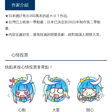
作家介紹
★日本總計售出350萬本的超ＨＯＴ作品。
★台灣已上映第一季動畫，日本已決定於2021年制作第二季動
畫。
★內容逗趣好笑，避免毀滅的戀愛喜劇，絕對能讓人開懷大笑。
心情投票
快點來按心情投票拿菁點！
prev
next
心動
大驚
開心