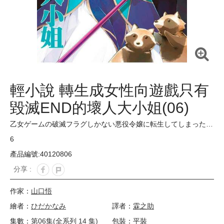
輕小說 轉生成女性向遊戲只有
毀滅END的壞人大小姐(06)
乙女ゲームの破滅フラグしかない悪役令嬢に転生してしまった…
6
產品編號:40120806
分享 :
作家：
山口悟
繪者：
ひだかなみ
譯者：
霖之助
集數：
第06集(全系列 14 集)
包裝：平裝