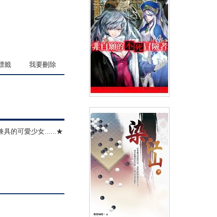
(
USD
7.17)
NT$240
90折 NT$216
標籤
我要刪除
輕小說 非自願的不死冒險者(04)
可愛少女......★
(
USD
6.87)
NT$230
90折 NT$207