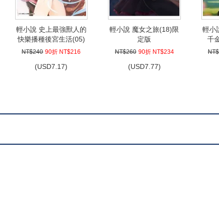
輕小說 史上最強獸人的
輕小說 魔女之旅(18)限
輕小
快樂播種後宮生活(05)
定版
千金
NT$240
90折 NT$216
NT$260
90折 NT$234
NT$
(
USD
7.17)
(
USD
7.77)