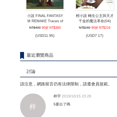
小說 FINAL FANTASY
輕小說 轉生公主與天才
Ⅶ REMAKE Traces of
千金的魔法革命(04)
Two Pasts
NT$400
90折 NT$360
NT$240
90折 NT$216
(
USD
11.95)
(
USD
7.17)
最近瀏覽商品
討論
請注意，網路留言仍有法律限制，請遵會員規範。
梓宇
2019/10/15 23:28
5要出了嗎
梓