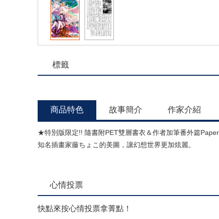
標籤
商品特色
故事簡介
作家介紹
★特別版限定!! 隨書附PET雙層書衣＆作者加筆番外篇Pap
知名插畫家藤ちょこ的美圖，讓幻想世界更加炫麗。
心情投票
快點來按心情投票拿菁點！