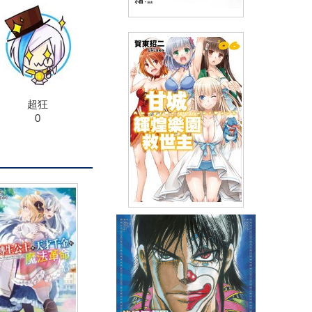
小說 染江山(下)
(
USD
7.17)
NT$240
90折 NT$216
超狂
0
輕小說甘城輝煌樂園救世主(06)
(
USD
7.17)
NT$240
90折 NT$216