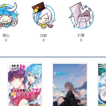
開心
沉默
打擊
0
0
0