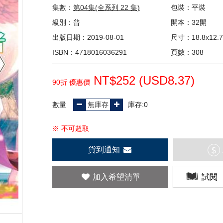
集數：
第04集(全系列 22 集)
包裝：平裝
級別：普
開本：32開
出版日期：2019-08-01
尺寸：18.8x12.7
ISBN：4718016036291
頁數：308
NT$252 (
USD
8.37)
90折 優惠價
數量
庫存:0
※ 不可超取
貨到通知
$
加入希望清單
試閱