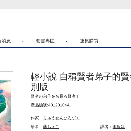
喜歡青文購物網的朋友們，提高警覺！
新消息
套書專區
連集購買
輕小說 自稱賢者弟子的賢者
別版
賢者の弟子を名乗る賢者4
產品編號:40120104A
作家：
りゅうせんひろづく
繪者：
藤ちょこ
譯者：
李殷廷