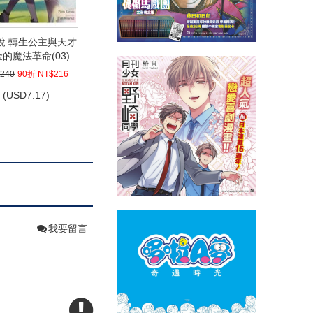
說 轉生公主與天才
的魔法革命(03)
240
90折 NT$216
(
USD
7.17)
我要留言