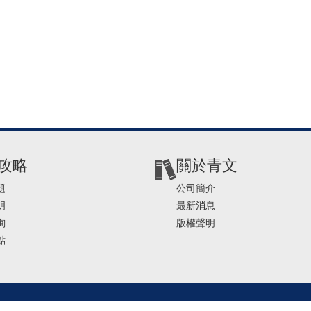
攻略
關於青文
題
公司簡介
明
最新消息
詢
版權聲明
點
2-2541-4234 | E-mail ： service@ching-win.com.tw | TIME： 1000~1200 13