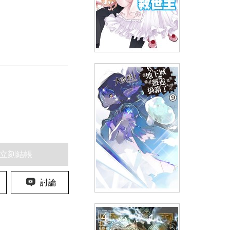
輕小說甘城輝煌樂園救世主(02)
(
USD
7.17)
NT$240
90折 NT$216
立刻結帳
討論
輕小說在地下城尋求邂逅是否搞
錯了什麼(09)