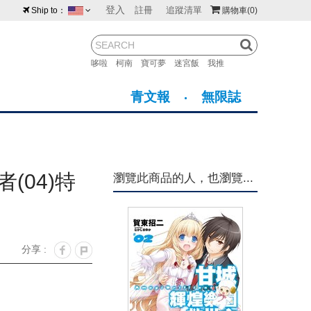
登入
註冊
追蹤清單
Ship to：
購物車
(0)
台灣
紐西蘭
馬來西亞
哆啦
柯南
寶可夢
迷宮飯
我推
荷蘭
英國
澳大利亞
青文報
無限誌
新加坡
加拿大
日本
美國
香港
韓國
(04)特
瀏覽此商品的人，也瀏覽...
澳門
菲律賓
分享 :