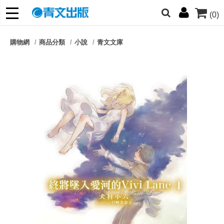
(0)
網的朋友們，提高警覺！
購物網
商品分類
小說
青文文庫
哆啦
柯南
寶可夢
迷宮飯
我推