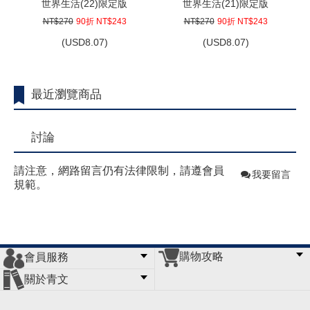
世界生活(22)限定版
世界生活(21)限定版
NT$270
90折 NT$243
NT$270
90折 NT$243
(
USD
8.07)
(
USD
8.07)
最近瀏覽商品
討論
請注意，網路留言仍有法律限制，請遵會員
我要留言
規範。
購物攻略
會員服務
常見問題
購物說明
訂單查詢
門市據點
關於青文
會員辦法
客服信箱
隱私條款
網站導覽
公司簡介
最新消息
版權聲明