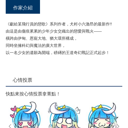
作家介紹
《獻給某飛行員的戀歌》系列作者，犬村小六激昂的最新作!!
由這是由傷痕累累的少年少女交織出的戀愛與戰火——
橫跨由伊甸、恩寵大地、猶大環所構成，
同時坐擁科幻與魔法的廣大世界，
以一名少女的遺願為開端，磅礡的王道奇幻戰記正式起步！
心情投票
快點來按心情投票拿菁點！
prev
next