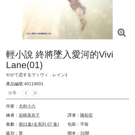
輕小說 終將墜入愛河的Vivi
Lane(01)
やがて恋するヴィヴィ．レイン1
產品編號:40119001
分享 :
作家：
犬村小六
繪者：
岩崎美奈子
譯者：
陳柏安
集數：
第01集(全系列 07 集)
包裝：平裝
級別：普
開本：32開