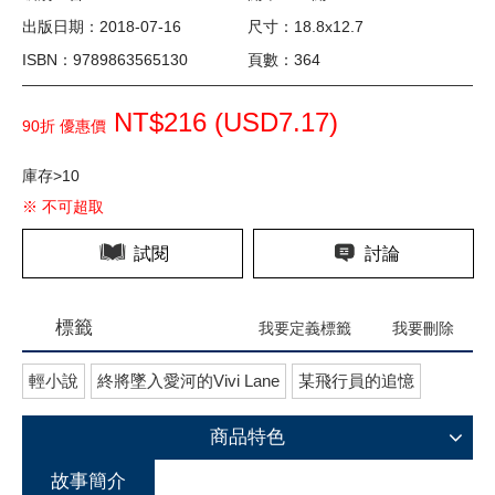
出版日期：2018-07-16
尺寸：18.8x12.7
ISBN：9789863565130
頁數：364
NT$216 (
USD
7.17)
90折 優惠價
庫存>10
※ 不可超取
試閱
討論
標籤
我要定義標籤
我要刪除
輕小說
終將墜入愛河的Vivi Lane
某飛行員的追憶
商品特色
故事簡介