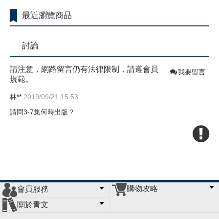
最近瀏覽商品
討論
請注意，網路留言仍有法律限制，請遵會員
我要留言
規範。
林**
2019/09/21 15:53
請問3-7集何時出版？
購物攻略
會員服務
常見問題
購物說明
訂單查詢
門市據點
關於青文
會員辦法
客服信箱
隱私條款
網站導覽