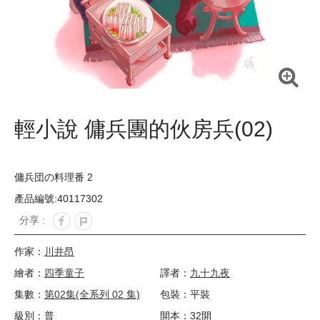
輕小說 傭兵團的伙房兵(02)
傭兵団の料理番 2
產品編號:40117302
分享 :
作家：
川井昂
繪者：
四季童子
譯者：
九十九夜
集數：
第02集(全系列 02 集)
包裝：平裝
級別：普
開本：32開