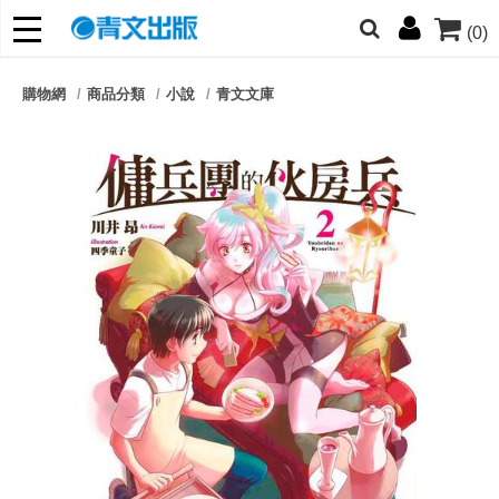
(0)
網的朋友們，提高警覺！
購物網
商品分類
小說
青文文庫
哆啦
柯南
寶可夢
迷宮飯
我推