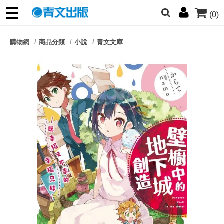
(0)
網的朋友們，提高警覺！
購物網
商品分類
小說
青文文庫
哆啦
柯南
寶可夢
迷宮飯
我推