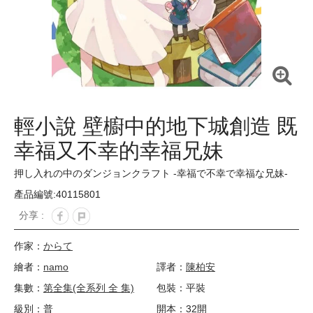
輕小說 壁櫥中的地下城創造 既
幸福又不幸的幸福兄妹
押し入れの中のダンジョンクラフト ‐幸福で不幸で幸福な兄妹‐
產品編號:40115801
分享 :
作家：
からて
繪者：
namo
譯者：
陳柏安
集數：
第全集(全系列 全 集)
包裝：平裝
級別：普
開本：32開