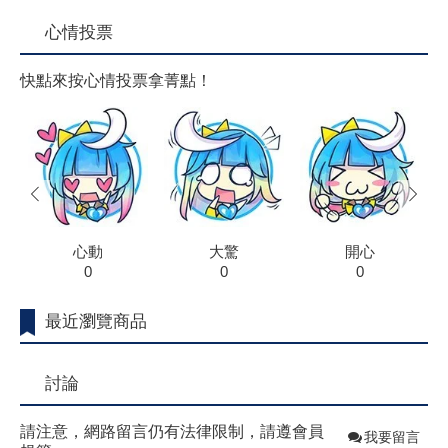
心情投票
快點來按心情投票拿菁點！
prev
next
心動
大驚
開心
0
0
0
最近瀏覽商品
討論
請注意，網路留言仍有法律限制，請遵會員
我要留言