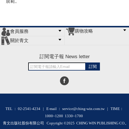
規範。
購物攻略
會員服務
常見問題
購物說明
訂單查詢
門市據點
關於青文
會員辦法
客服信箱
隱私條款
網站導覽
公司簡介
最新消息
版權聲明
訂閱電子報 News letter
訂閱
TEL ： 02-2541-4234 | E-mail ： service@ching-win.com.tw | TIME：
1000~1200 1330~1700
青文出版社股份有限公司 Copyright ©2025 CHING WIN PUBLISHING CO.,