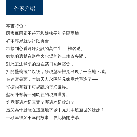
作家介紹
本書特色：
因家庭因素不得不和妹妹長年分隔兩地，
好不容易就快得以再會，
卻接到心愛妹妹死訊的高中生──椎名透。
妹妹的遺體在送往火化場的路上離奇失蹤，
對此無法釋懷的透在某日回到宿舍，
打開壁櫥拉門以後，發現壁櫥裡竟出現了一座地下城。
在迷宮盡頭，本該天人永隔的兄妹竟然重逢了──
壁櫥內有著不可思議的奇幻世界。
壁櫥外有著一如既往的現實世界。
究竟哪邊才是真實？哪邊才是虛幻？
透又為什麼能在這座地下城中見到本應過世的妹妹？
一段幸福又不幸的故事，在此揭開序幕。