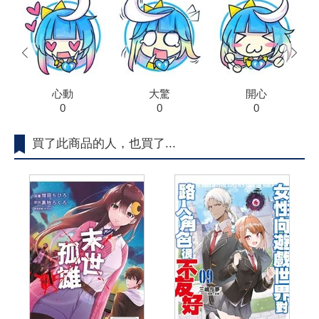
prev
next
心動
大驚
開心
0
0
0
買了此商品的人，也買了...