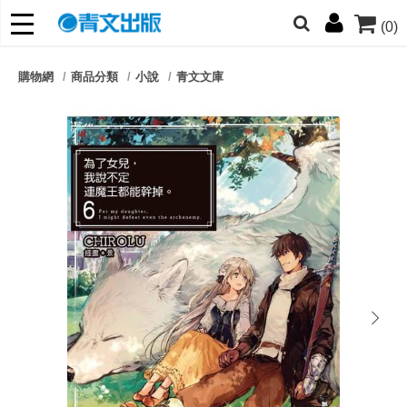
(0)
網的朋友們，提高警覺！
購物網
商品分類
小說
青文文庫
哆啦
柯南
寶可夢
迷宮飯
我推
next