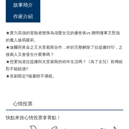
故事簡介
作家介紹
★實力高強的冒險者變身為溺愛女兒的傻爸爸vs.聰明懂事又堅強
的魔人族萌蘿莉。
★迪爾與黃金之王夫里索斯合作，終於完整解除了拉提娜封印，之
後兩人又會發生什麼事嗎？
★想要知道拉提娜與夫里索斯的幼年生活嗎？《為了女兒》前傳絕
對不能錯過!!
★首刷限定!!隨書附不壞鏡。
心情投票
快點來按心情投票拿菁點！