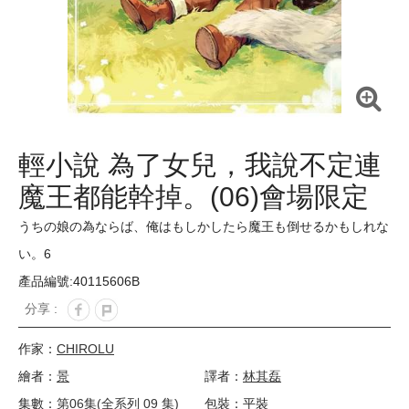
輕小說 為了女兒，我說不定連
魔王都能幹掉。(06)會場限定
版
うちの娘の為ならば、俺はもしかしたら魔王も倒せるかもしれな
い。6
產品編號:40115606B
分享 :
作家：
CHIROLU
繪者：
景
譯者：
林其磊
集數：
第06集(全系列 09 集)
包裝：平裝