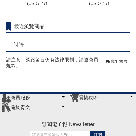
(
USD
7.77)
(
USD
7.17)
最近瀏覽商品
討論
請注意，網路留言仍有法律限制，請遵會員
我要留言
規範。
購物攻略
會員服務
常見問題
購物說明
訂單查詢
門市據點
關於青文
會員辦法
客服信箱
隱私條款
網站導覽
公司簡介
最新消息
版權聲明
訂閱電子報 News letter
訂閱