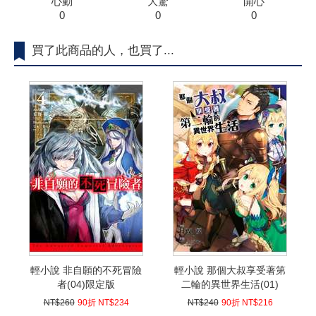
心動
大驚
開心
0
0
0
買了此商品的人，也買了...
輕小說 非自願的不死冒險
輕小說 那個大叔享受著第
者(04)限定版
二輪的異世界生活(01)
NT$260
90折 NT$234
NT$240
90折 NT$216