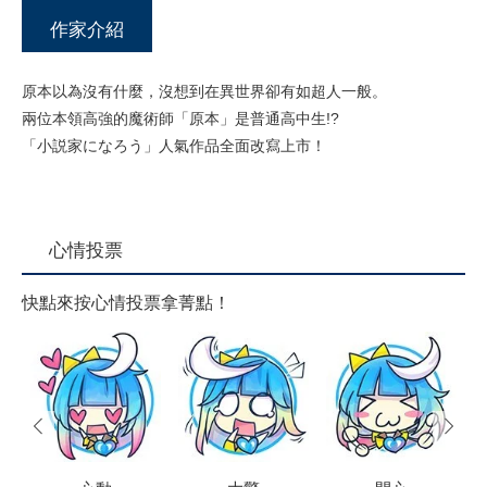
作家介紹
原本以為沒有什麼，沒想到在異世界卻有如超人一般。
兩位本領高強的魔術師「原本」是普通高中生!?
「小説家になろう」人氣作品全面改寫上市！
心情投票
快點來按心情投票拿菁點！
prev
next