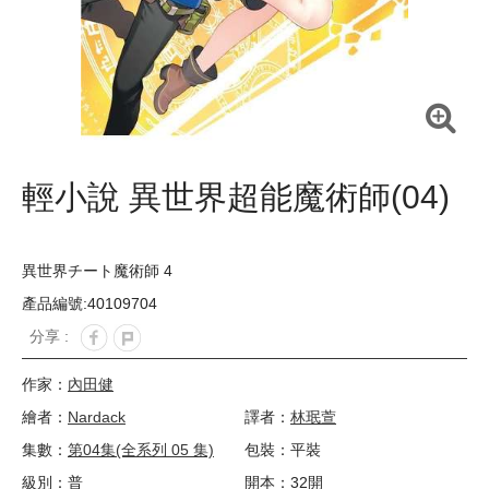
輕小說 異世界超能魔術師(04)
異世界チート魔術師 4
產品編號:40109704
分享 :
作家：
內田健
繪者：
Nardack
譯者：
林珉萱
集數：
第04集(全系列 05 集)
包裝：平裝
級別：普
開本：32開