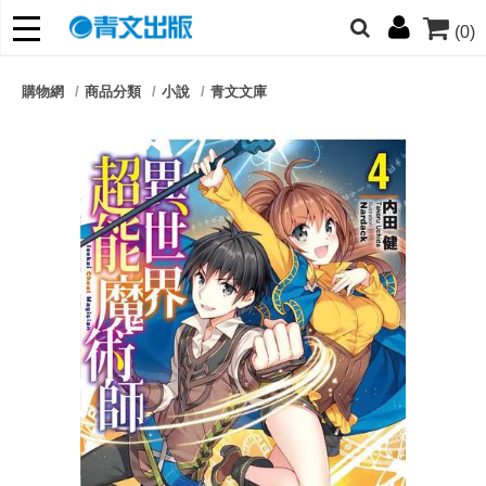
(0)
網的朋友們，提高警覺！
購物網
商品分類
小說
青文文庫
哆啦
柯南
寶可夢
迷宮飯
我推