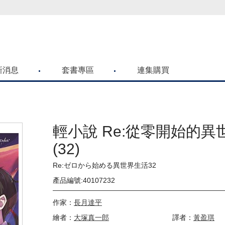
喜歡青文購物網的朋友們，提高警覺！
新消息
套書專區
連集購買
輕小說 Re:從零開始的異
(32)
Re:ゼロから始める異世界生活32
產品編號:40107232
作家：
長月達平
繪者：
大塚真一郎
譯者：
黃盈琪