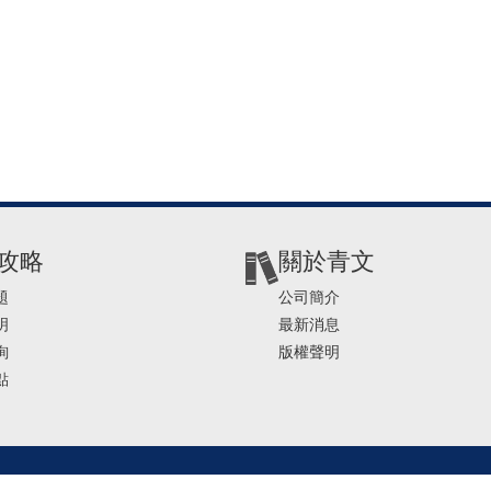
攻略
關於青文
題
公司簡介
明
最新消息
詢
版權聲明
點
2-2541-4234 | E-mail ： service@ching-win.com.tw | TIME： 1000~1200 13