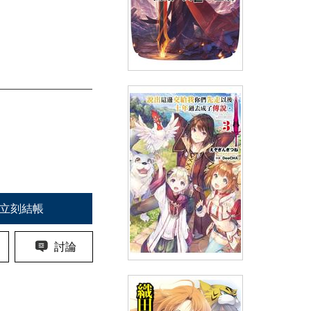
輕小說 Re:從零開始的異世界生
活(37)
(
USD
6.57)
NT$220
90折 NT$198
立刻結帳
討論
輕小說 說出這邊交給我你們先
走以後十年過去成了傳說。(03)
限定版