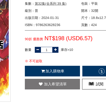
集數：
第32集(全系列 39 集)
包裝：平裝
級別：普
開本：32開
出版日期：2024-01-31
尺寸：18.8x12.7
ISBN：9786263628236
頁數：424
NT$198 (
USD
6.57)
90折 優惠價
數量
庫存>10
※ 不可超取
加入購物車
$
加入希望清單
試閱