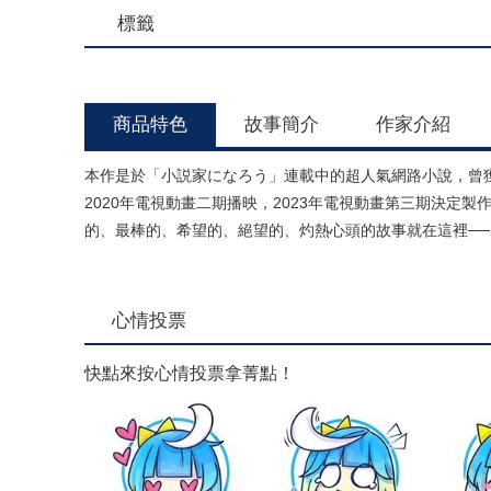
標籤
商品特色
故事簡介
作家介紹
本作是於「小説家になろう」連載中的超人氣網路小說，曾獲「
2020年電視動畫二期播映，2023年電視動畫第三期決定
的、最棒的、希望的、絕望的、灼熱心頭的故事就在這裡──
心情投票
快點來按心情投票拿菁點！