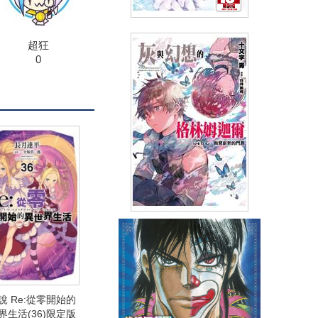
小說 末路之後(全)
超狂
0
(
USD
5.98)
NT$200
90折 NT$180
輕小說 灰與幻想的格林姆迦爾
(13)心，敞開嶄新的門扉 限定版
(
USD
7.77)
NT$260
90折 NT$234
說 Re:從零開始的
界生活(36)限定版