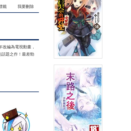
(
USD
8.07)
NT$270
90折 NT$243
標籤
我要刪除
6年改編為電視動畫，
的話題之作！最差勁
輕小說 織田信奈的野望 全國版
(18)
(
USD
7.17)
NT$240
90折 NT$216