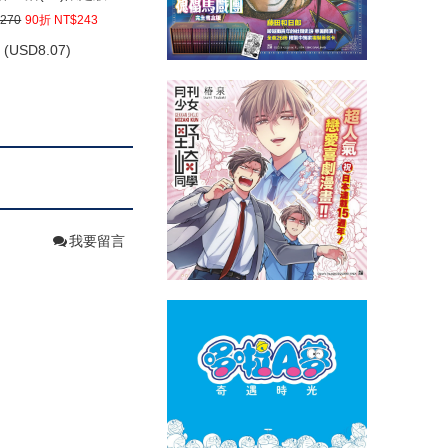
270
90折 NT$243
(
USD
8.07)
我要留言