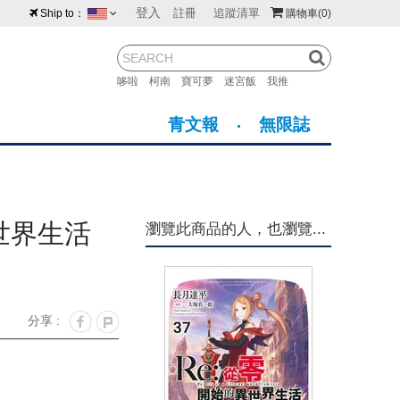
登入
註冊
追蹤清單
Ship to：
購物車
(0)
台灣
紐西蘭
馬來西亞
哆啦
柯南
寶可夢
迷宮飯
我推
荷蘭
英國
澳大利亞
青文報
無限誌
新加坡
加拿大
日本
美國
香港
韓國
世界生活
瀏覽此商品的人，也瀏覽...
澳門
菲律賓
分享 :