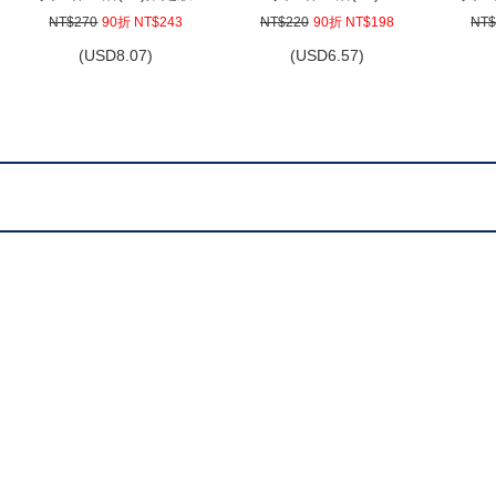
NT$270
90折 NT$243
NT$220
90折 NT$198
NT$
(
USD
8.07)
(
USD
6.57)